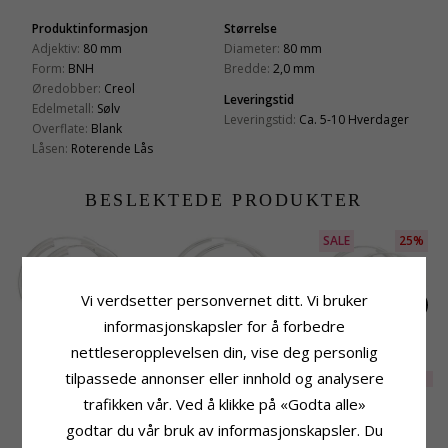
Produktinformasjon
Størrelse
Adjektiv:
80 mm
Diameter:
80 mm
Form:
BNH
Bredde:
2,0 mm
Øredobber:
Creol
Leveringstid
Edelmetall:
Sølv
Leveringstid:
Ca. 5-10 Hverdager
Overflate:
Blank
Låsen:
Roterende Lås
BESLEKTEDE PRODUKTER
SALE
25%
Vi verdsetter personvernet ditt. Vi bruker
informasjonskapsler for å forbedre
nettleseropplevelsen din, vise deg personlig
30 mm BNH creol i
60 mm BNH creol i
30 mm BNH creol i
sølv
sølv
sølv
tilpassede annonser eller innhold og analysere
EXTRA
324,-
665,-
998,-
CHANTI-pris
CHANTI-pris
trafikken vår. Ved å klikke på «Godta alle»
godtar du vår bruk av informasjonskapsler. Du
KUNDER KJØPER OGSÅ