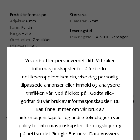
Produktinformasjon
Størrelse
Adjektiv:
6 mm
Diameter:
6 mm
Form:
Runde
Leveringstid
Farge:
Hvite
Leveringstid:
Ca. 5-10 Hverdager
Øredobber:
Ørestikker
Edelmetall:
Sølv
Overflate:
Blank
Vi verdsetter personvernet ditt. Vi bruker
informasjonskapsler for å forbedre
KUNDER KJØPER OGSÅ
nettleseropplevelsen din, vise deg personlig
tilpassede annonser eller innhold og analysere
trafikken vår. Ved å klikke på «Godta alle»
godtar du vår bruk av informasjonskapsler. Du
kan finne ut mer om vår bruk av
informasjonskapsler og andre teknologier i vår
16 x 15 mm Støvring
6 mm scrouples perle
Barne NORDAHL
Design hjerte anheng
øredobber i sølv
ANDERSEN
753,-
385,-
411,-
policy for informasjonskapsler.
Retningslinjer
og
CHANTI-pris
CHANTI-pris
CHANTI-pris
i sølv
sommerfugl
på nettstedet Google Business Data Answers.
armbånd i rodinert
sølv rosa zirkon