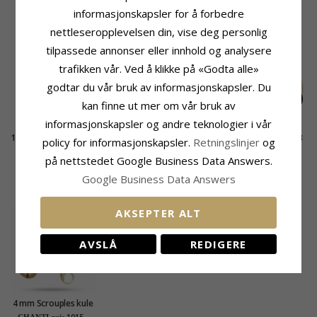
informasjonskapsler for å forbedre
KUNDER KJØPER OGSÅ
nettleseropplevelsen din, vise deg personlig
tilpassede annonser eller innhold og analysere
trafikken vår. Ved å klikke på «Godta alle»
godtar du vår bruk av informasjonskapsler. Du
kan finne ut mer om vår bruk av
informasjonskapsler og andre teknologier i vår
17,5 mm BNH creol i 8
Butterflies i 9 karat
15 mm BNH creol i 8
policy for informasjonskapsler.
Retningslinjer
og
karat
gull
karat
2433,-
604,-
1111,-
CHANTI-pris
CHANTI-pris
CHANTI-pris
på nettstedet Google Business Data Answers.
Google Business Data Answers
NYLIG VISTE PRODUKTER
AKSEPTER ALT
AVSLÅ
REDIGERE
4 mm Scrouples kule
øredobber i 8 karat
1015,-
CHANTI-pris