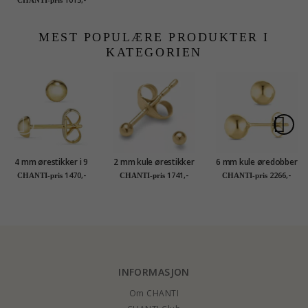
MEST POPULÆRE PRODUKTER I
KATEGORIEN
4 mm ørestikker i 9
2 mm kule ørestikker
6 mm kule øredobber
karat gull - Gold
i 14 karat gull - Gold
i 14 karat gull - Gold
1470,-
1741,-
2266,-
CHANTI-pris
CHANTI-pris
CHANTI-pris
Collection
Collection
Collection
INFORMASJON
Om CHANTI