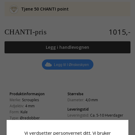
Tjene 50 CHANTI point
1015,-
CHANTI-pris
Legg i handlevognen
Legg til I Ønskeskyen
Produktinformasjon
Størrelse
Merke:
Scrouples
Diameter:
4,0 mm
Adjektiv:
4 mm
Leveringstid
Form:
Kule
Leveringstid:
Ca. 5-10 Hverdager
Type:
Øredobber
Edelmetall:
8 Karat
Overflate:
Blank
Vi verdsetter personvernet ditt. Vi bruker