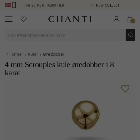
 POENG SE MER - KLIKK HER
NEW COLLECTION | AURA
Former
Kuler
Øredobber
4 mm Scrouples kule øredobber i 8
karat