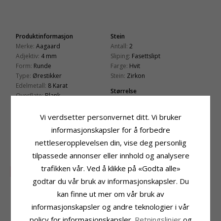
Produktinformasjon
Stein
Merke:
Aagaard
Antall:
2
Adjektiv:
4 mm
Sliping:
Fasettslipt
Form:
Runde
Farge:
Hvit
Type:
Ørestikker
Stein:
Zirkon
Edelmetall:
8 Karat
Størrelse
Overflate:
Blank
Diameter:
4,0 mm
Vi verdsetter personvernet ditt. Vi bruker
Leveringstid
Leveringstid:
Ca. 5-10 Hverdager
informasjonskapsler for å forbedre
nettleseropplevelsen din, vise deg personlig
KUNDER KJØPER OGSÅ
tilpassede annonser eller innhold og analysere
trafikken vår. Ved å klikke på «Godta alle»
SALE
15%
godtar du vår bruk av informasjonskapsler. Du
kan finne ut mer om vår bruk av
informasjonskapsler og andre teknologier i vår
policy for informasjonskapsler.
Retningslinjer
og