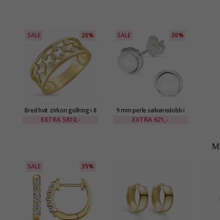
SALE
20%
SALE
30%
Bred hvit zirkon gullring i 8
9 mm perle sølvøredobb i
karat - Gold Collection
sølv
EXTRA
5810,-
EXTRA
621,-
M
SALE
35%