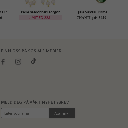
 i 14
Perle øredobber i forgylt
Julie Sandlau Prime
2
on -
messing - Eliné
lysegrønne øredobber i
ka
LIMITED
228,-
6,-
2450,-
CHANTI-pris
n
forgylt sølv
FINN OSS PÅ SOSIALE MEDIER
MELD DEG PÅ VÅRT NYHETSBREV
Abonner