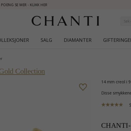
NEW COL
OLLEKSJONER
SALG
DIAMANTER
GIFTERINGE
er
Gold Collection
14 mm creol i 9
Disse smykkene
CHANTI-p