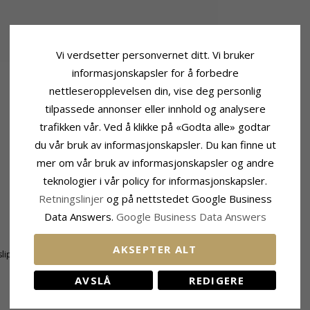
Vi verdsetter personvernet ditt. Vi bruker
informasjonskapsler for å forbedre
nettleseropplevelsen din, vise deg personlig
tilpassede annonser eller innhold og analysere
trafikken vår. Ved å klikke på «Godta alle» godtar
du vår bruk av informasjonskapsler. Du kan finne ut
mer om vår bruk av informasjonskapsler og andre
teknologier i vår policy for informasjonskapsler.
Retningslinjer
og på nettstedet Google Business
Data Answers.
Google Business Data Answers
Størrelse
Høyde:
14 mm
AKSEPTER ALT
lipt
Bredde:
2,8 mm
Dybde:
14 mm
AVSLÅ
REDIGERE