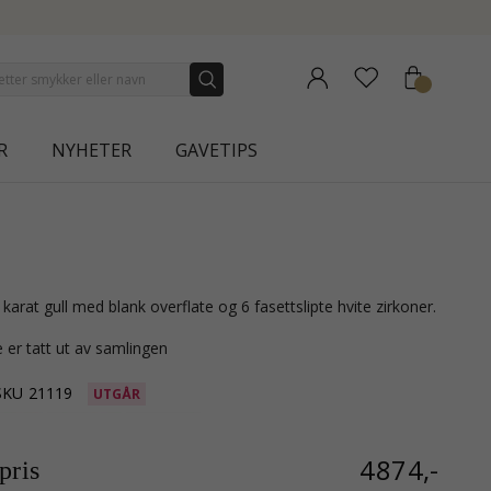
LECTION | AURA
R
NYHETER
GAVETIPS
 karat gull med blank overflate og 6 fasettslipte hvite zirkoner.
 er tatt ut av samlingen
SKU
21119
UTGÅR
4874,-
ris