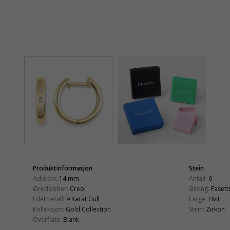
Produktinformasjon
Stein
Adjektiv:
14 mm
Antall:
6
Øredobber:
Creol
Sliping:
Fasetts
Edelmetall:
9 Karat Gull
Farge:
Hvit
Kolleksjon:
Gold Collection
Stein:
Zirkon
Overflate:
Blank