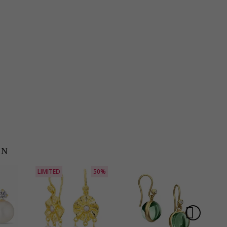
EN
LIMITED
50%