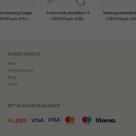
mm Støvring Design
3 mm runde ørestikker i 9
Runde perleøredobb
eol i 14 karat gull
karat hvitt gull med zirkon
karat gull med zirk
4191,-
1628,-
247
ANTI-pris
CHANTI-pris
CHANTI-pris
Gold Collectio
KUNDESERVICE
Retur
Ringstørrelser
Blog
FAQs
BETALINGSMULIGHEDER