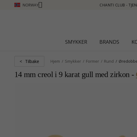
NORWAY
JEN POENG SE MER - KLIKK HER
SMYKKER
BRANDS
K
Tilbake
<
Hjem
Smykker
Former
Rund
Øredobb
14 mm creol i 9 karat gull med zirkon -