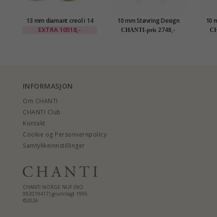
13 mm diamant creol i 14
10 mm Støvring Design
10 
karat gull med diamant
creol i 8 karat
cr
EXTRA
10518,-
2748,-
CHANTI-pris
CH
INFORMASJON
Om CHANTI
CHANTI Club
Kontakt
Cookie og Personvernpolicy
Samtykkeinnstillinger
CHANTI NORGE NUF (NO
992019417) grunnlagt 1995
©2026