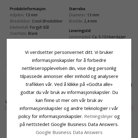
Produktinformasjon
Størrelse
Adjektiv:
13 mm
Diameter:
13 mm
Øredobber:
Creol Øredobber
Bredde:
2,4 mm
Edelmetall:
Forgylt Stål
Leveringstid
Overflate:
Blank
Leveringstid:
Ca. 5-10 Hverdager
Vi verdsetter personvernet ditt. Vi bruker
BESLEKTEDE PRODUKTER
informasjonskapsler for å forbedre
SALE
25%
SALE
40%
SALE
30%
nettleseropplevelsen din, vise deg personlig
tilpassede annonser eller innhold og analysere
trafikken vår. Ved å klikke på «Godta alle»
godtar du vår bruk av informasjonskapsler. Du
kan finne ut mer om vår bruk av
Vanntette perle creol
Vanntette perle creol
Vanntette creol i
i forgylt stål -
i forgylt stål -
forgylt stål - OCEANA
EXTRA
298,-
EXTRA
245,-
EXTRA
289,-
informasjonskapsler og andre teknologier i vår
OCEANA
OCEANA
policy for informasjonskapsler.
Retningslinjer
og
på nettstedet Google Business Data Answers.
MEST POPULÆRE PRODUKTER I
KATEGORIEN
Google Business Data Answers