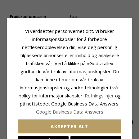
Produktinformasjon
Stein
Adjektiv:
10 mm
Sliping:
Fasettslipt
Øredobber:
Creol Øredobber
Farge:
Hvit
Vi verdsetter personvernet ditt. Vi bruker
Edelmetall:
14 Karat Gull
Stein:
Zirkon
informasjonskapsler for å forbedre
Overflate:
Blank
Størrelse
nettleseropplevelsen din, vise deg personlig
Diameter:
10,4 mm
tilpassede annonser eller innhold og analysere
Leveringstid
trafikken vår. Ved å klikke på «Godta alle»
Leveringstid:
Ca. 5-10 Hverdager
godtar du vår bruk av informasjonskapsler. Du
kan finne ut mer om vår bruk av
MEST POPULÆRE PRODUKTER I
informasjonskapsler og andre teknologier i vår
KATEGORIEN
policy for informasjonskapsler.
Retningslinjer
og
SALE
35%
på nettstedet Google Business Data Answers.
Google Business Data Answers
AKSEPTER ALT