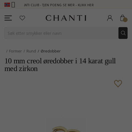
CHANTI CLUB - TJEN POENG SE MER - KLIKK HER
NEW COLLECT
Former
Rund
Øredobber
10 mm creol øredobber i 14 karat gull
med zirkon