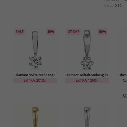
Karat:
0,10
SALE
40%
UTGÅR
60%
Diamant solitaireanheng i
Diamant solitaireanheng i 9
Diama
14 karat hvitt gull 0,05 ct
karat hvitt gull 0,05 ct
14 ka
EXTRA
2013,-
EXTRA
1260,-
CH
M