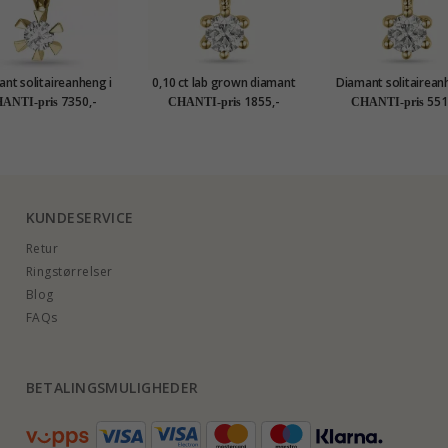
nt solitaireanheng i
0,10 ct lab grown diamant
Diamant solitairean
 karat gull 0,10 ct
solitaireanheng i 9 karat
14 karat gull 0,10
7350,-
1855,-
551
ANTI-pris
CHANTI-pris
CHANTI-pris
gull 0,10 ct
KUNDESERVICE
Retur
Ringstørrelser
Blog
FAQs
BETALINGSMULIGHEDER