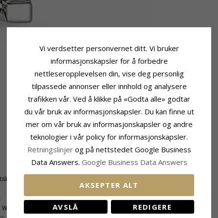
Vi verdsetter personvernet ditt. Vi bruker
informasjonskapsler for å forbedre
nettleseropplevelsen din, vise deg personlig
tilpassede annonser eller innhold og analysere
trafikken vår. Ved å klikke på «Godta alle» godtar
du vår bruk av informasjonskapsler. Du kan finne ut
mer om vår bruk av informasjonskapsler og andre
teknologier i vår policy for informasjonskapsler.
Retningslinjer
og på nettstedet Google Business
Fatning
Data Answers.
Google Business Data Answers
Høyde Inkl. Øsken:
11,8 mm
tslipt
Bredde:
3,7 mm
AKSEPTER ALT
Dybde:
4,2 mm
t
AVSLÅ
REDIGERE
:
Wesselton
t:
SI