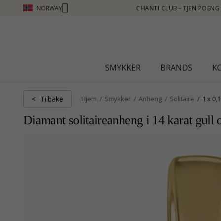
NORWAY
 POENG SE MER - KLIKK HER
SMYKKER
BRANDS
K
Tilbake
<
Hjem
Smykker
Anheng
Solitaire
1 x 0,1
Diamant solitaireanheng i 14 karat gull o