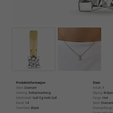
Produktinformasjon
Stein
Stein:
Diamant
Antall:
1
Anheng:
Solitaireanheng
Sliping:
Briljan
Edelmetall:
Gull Og Hvitt Gull
Farge:
Hvit
Karat:
14
Stein:
Diaman
Overflate:
Blank
Diamantfarge
Diamantklarhe