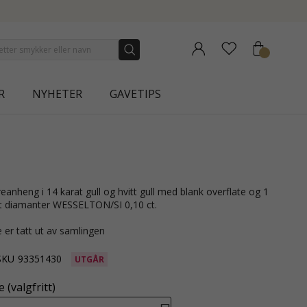
CTION | AURA
R
NYHETER
GAVETIPS
hvit diamanter WESSELTON/SI 0,10 ct.
 er tatt ut av samlingen
SKU
93351430
UTGÅR
 (valgfritt)