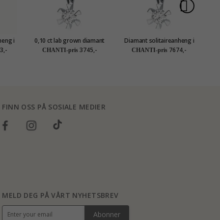
heng i
0,10 ct lab grown diamant
Diamant solitaireanheng i
0,
 ct
solitaireanheng i 9 karat
14 karat hvitt gull 0,10 ct
s
3,-
3745,-
7674,-
CHANTI-pris
CHANTI-pris
hvitt gull 0,10 ct
FINN OSS PÅ SOSIALE MEDIER
MELD DEG PÅ VÅRT NYHETSBREV
Abonner