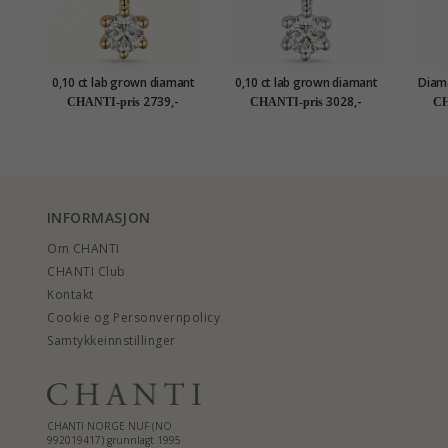
0,10 ct lab grown diamant
0,10 ct lab grown diamant
Diama
anheng i 14 karat gull 0,10
anheng i 14 karat hvitt gull
14
2739,-
3028,-
CHANTI-pris
CHANTI-pris
CH
ct
0,10 ct
INFORMASJON
Om CHANTI
CHANTI Club
Kontakt
Cookie og Personvernpolicy
Samtykkeinnstillinger
CHANTI NORGE NUF (NO
992019417) grunnlagt 1995