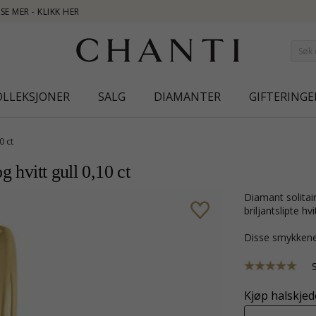
NEW COLLE
OLLEKSJONER
SALG
DIAMANTER
GIFTERINGE
0 ct
g hvitt gull 0,10 ct
diamant solitaireanheng i 14 karat gull og hvitt gull med blank overflate og 1
briljantslipte 
Disse smykkene
Kjøp halskjede