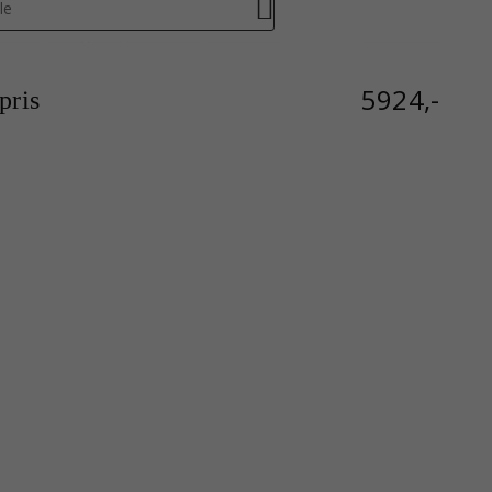
le
5924,-
ris