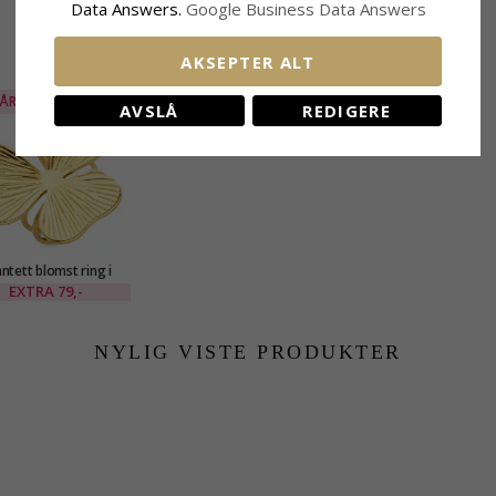
Data Answers.
Google Business Data Answers
BESLEKTEDE PRODUKTER
AKSEPTER ALT
ÅR
80%
AVSLÅ
REDIGERE
ntett blomst ring i
gylt stål - OCEANA
EXTRA
79,-
NYLIG VISTE PRODUKTER