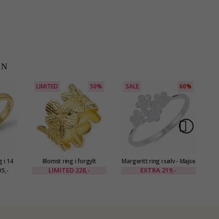
EN
LIMITED
50%
SALE
60%
g i 14
Blomst ring i forgylt
Margeritt ring i sølv - Majse
Ma
11 ct
messing - Eliné
LIMITED
228,-
EXTRA
219,-
5,-