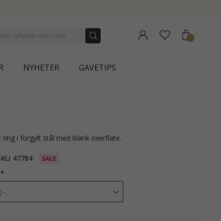
| AURA
R
NYHETER
GAVETIPS
 ring i forgylt stål med blank overflate.
SKU
47784
SALE