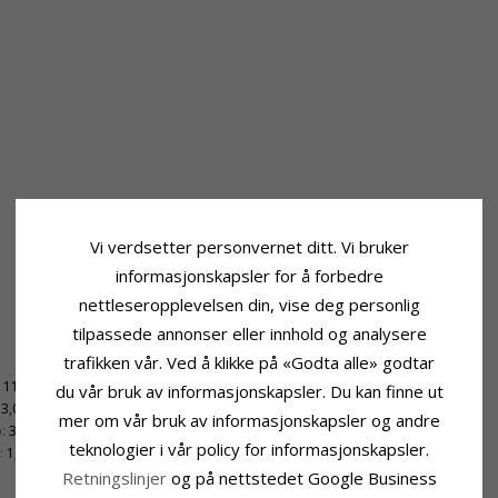
Vi verdsetter personvernet ditt. Vi bruker
informasjonskapsler for å forbedre
nettleseropplevelsen din, vise deg personlig
tilpassede annonser eller innhold og analysere
trafikken vår. Ved å klikke på «Godta alle» godtar
11,3 mm
du vår bruk av informasjonskapsler. Du kan finne ut
3,0 mm
mer om vår bruk av informasjonskapsler og andre
:
3,8 mm
teknologier i vår policy for informasjonskapsler.
:
1,5 mm
Retningslinjer
og på nettstedet Google Business