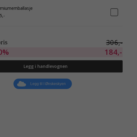
emiumemballasje
5,-
306,-
ris
0%
184,-
Legg i handlevognen
Legg til I Ønskeskyen