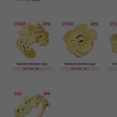
UTGÅR
80%
UTGÅR
80%
UTG
Vanntett blomst ring i
Vanntett blomst ring i
Van
forgylt stål - OCEANA
forgylt stål - OCEANA
for
EXTRA
88,-
EXTRA
79,-
SALE
40%