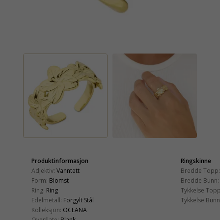
Produktinformasjon
Ringskinne
Adjektiv:
Vanntett
Bredde Topp:
Form:
Blomst
Bredde Bunn:
Ring:
Ring
Tykkelse Topp
Edelmetall:
Forgylt Stål
Tykkelse Bunn
Kolleksjon:
OCEANA
Overflate:
Blank