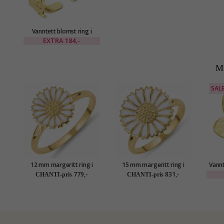
Vanntett blomst ring i
forgylt stål - OCEANA
EXTRA
184,-
M
SAL
12 mm margeritt ring i
15 mm margeritt ring i
Vannt
forgylt sølv - Marie
forgylt sølv - Marie
ring i
779,-
831,-
CHANTI-pris
CHANTI-pris