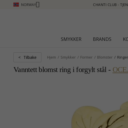
NORWAY
 SE MER - KLIKK HER
SMYKKER
BRANDS
K
Tilbake
<
Hjem
Smykker
Former
Blomster
Ringe
Vanntett blomst ring i forgylt stål -
OCE