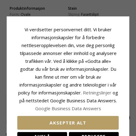
Produktinformasjon
Stein
Form:
Ovale
Sliping:
Fasettslipt
Øredobber:
Øredobber
Farge:
Hvit
Edelmetall:
14 Karat Gull
Stein:
Zirkon
Vi verdsetter personvernet ditt. Vi bruker
Overflate:
Blank
Størrelse
informasjonskapsler for å forbedre
Høyde:
18,8 mm
nettleseropplevelsen din, vise deg personlig
Bredde:
8,0 mm
tilpassede annonser eller innhold og analysere
Leveringstid
trafikken vår. Ved å klikke på «Godta alle»
Leveringstid:
Ca. 5-10 Hverdager
godtar du vår bruk av informasjonskapsler. Du
kan finne ut mer om vår bruk av
MEST POPULÆRE PRODUKTER I
informasjonskapsler og andre teknologier i vår
KATEGORIEN
policy for informasjonskapsler.
Retningslinjer
og
på nettstedet Google Business Data Answers.
Google Business Data Answers
AKSEPTER ALT
Ovale 8 - 9 mm aaa-
Ovale perleøredobb i
Rosett rød granat