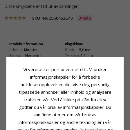
Disse smykkene er tatt ut av samlingen
SKU
4462G50463G40
UTGÅR
Produktinformasjon
Ringskinne
Adjektiv:
Mønster
Bredde:
5,0 mm
Ringtype:
Herrering
Tykkelse:
1,5 mm
Karat:
14
Vekt:
5,7 G
Edelmetall:
Gull
Leveringstid:
Ca. 5 Uker
Vi verdsetter personvernet ditt. Vi bruker
Overflate:
Blank
Produktinformasjon
informasjonskapsler for å forbedre
Ringtype:
Damering
nettleseropplevelsen din, vise deg personlig
Karat:
14
tilpassede annonser eller innhold og analysere
Edelmetall:
Gull
trafikken vår. Ved å klikke på «Godta alle»
Overflate:
Blank
godtar du vår bruk av informasjonskapsler. Du
Stein
Ringskinne
kan finne ut mer om vår bruk av
Antall:
1
Bredde:
4,0 mm
Sliping:
Briljantslipt
Tykkelse:
1,5 mm
informasjonskapsler og andre teknologier i vår
Sten:
Diamant
Vekt:
4,7 G
policy for informasjonskapsler.
Retningslinjer
og