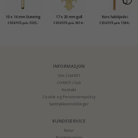
10 x 14 mm Støvring
17 x 20 mm gull
Kors halskjede i
Design kors anheng i
dagmarkors i 8 karat
forgylt sølv med
3325,-
3614,-
1584,-
CHANTI-pris
CHANTI-pris
CHANTI-pris
14 karat gull
- Amoré
anheng i forgylt sølv
INFORMASJON
Om CHANTI
CHANTI Club
Kontakt
Cookie og Personvernpolicy
Samtykkeinnstillinger
KUNDESERVICE
Retur
Ringstørrelser