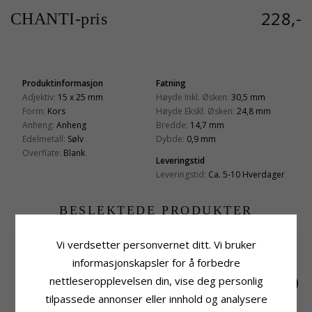
228,-
CHANTI-pris
Produktinformasjon
Fatning
Adjektiv:
15 x 25 mm
Høyde Inkl. Øsken:
30,5 mm
Form:
Kors
Høyde Ekskl. Øsken:
24,8 mm
Anheng:
Anheng
Bredde:
14,7 mm
Edelmetall:
Sølv
Dybde:
0,9 mm
Overflate:
Blank
Leveringstid
Leveringstid:
Ca. 5-10 Hverdager
BESLEKTEDE PRODUKTER
Vi verdsetter personvernet ditt. Vi bruker
informasjonskapsler for å forbedre
nettleseropplevelsen din, vise deg personlig
tilpassede annonser eller innhold og analysere