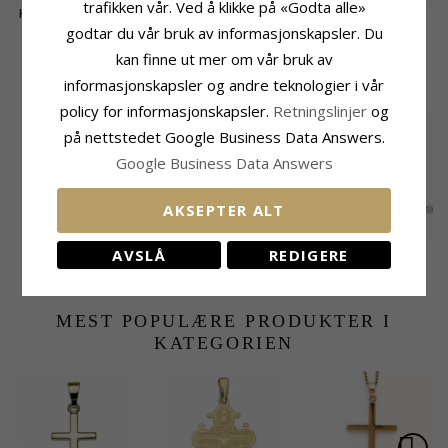
trafikken vår. Ved å klikke på «Godta alle»
Hjerte kors anheng i
Hjerte kors anheng i
12 x 18 mm kors
sølv
sølv og forgylt sølv
anheng i sølv -
godtar du vår bruk av informasjonskapsler. Du
315,-
429,-
490,-
CHANTI-pris
CHANTI-pris
CHANTI-pris
Amoré
kan finne ut mer om vår bruk av
informasjonskapsler og andre teknologier i vår
KUNDER KJØPER OGSÅ
policy for informasjonskapsler.
Retningslinjer
og
på nettstedet Google Business Data Answers.
Google Business Data Answers
AKSEPTER ALT
15 x 24 mm kors
BNH Anker rund
BNH Anker rund
AVSLÅ
REDIGERE
anheng i sølv -
halskjede i sølv 36 cm
halskjede i sølv 40 cm
464,-
271,-
280,-
CHANTI-pris
CHANTI-pris
CHANTI-pris
Amoré
x 1,1 mm
x 1,1 mm
MEST POPULÆRE PRODUKTER I
KATEGORIEN