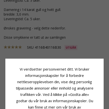
Leveringstid: Ca. 5 uker.
Damering i 14 karat gull og hvitt gull.
bredde: 3,0 mm.
Leveringstid: Ca. 5 uker.
Ønskes gravering - velg dette nedenfor.
Disse smykkene er tatt ut av samlingen
SKU
4116B40116B30
UTGÅR
Produktinformasjon
Ringskinne
Vi verdsetter personvernet ditt. Vi bruker
Adjektiv:
Tofarget
Bredde:
4,0 mm
informasjonskapsler for å forbedre
Form:
Glatt
Tykkelse:
1,5 mm
nettleseropplevelsen din, vise deg personlig
Ringtype:
Herrering
Vekt:
3,6 G
tilpassede annonser eller innhold og analysere
Karat:
14
Leveringstid:
Ca. 5 Uker
Edelmetall:
Gull Og Hvitt Gull
trafikken vår. Ved å klikke på «Godta alle»
Produktinformasjon
Overflate:
Blank
godtar du vår bruk av informasjonskapsler. Du
Ringtype:
Damering
Karat:
14
kan finne ut mer om vår bruk av