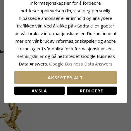
informasjonskapsler for å forbedre
nettleseropplevelsen din, vise deg personlig
tilpassede annonser eller innhold og analysere
trafikken vår. Ved å klikke på «Godta alle» godtar
du vår bruk av informasjonskapsler. Du kan finne ut
Størrelse
mer om vår bruk av informasjonskapsler og andre
Høyde:
30,0 mm
teknologier i vår policy for informasjonskapsler.
honslipt
Bredde:
9,0 mm
Retningslinjer
og på nettstedet Google Business
Data Answers.
Google Business Data Answers
AKSEPTER ALT
KUNDER KJØPER OGSÅ
AVSLÅ
REDIGERE