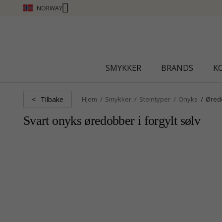
NORWAY
CHANTI CLUB - TJEN POENG SE MER - KLIKK HER
SMYKKER
BRANDS
K
Tilbake
<
Hjem
Smykker
Steintyper
Onyks
Øred
Svart onyks øredobber i forgylt sølv