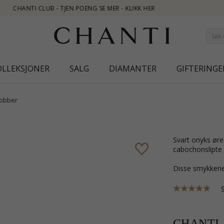
OLLEKSJONER
SALG
DIAMANTER
GIFTERINGE
obber
svart onyks øredobber i forgylt sølv med sandblåst overflate og 4
cabochonslipte 
Disse smykkene
CHANTI-p