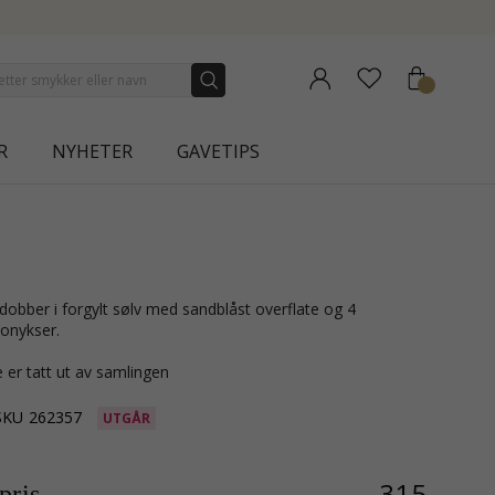
NEW COLLECTION | AURA
R
NYHETER
GAVETIPS
onykser.
 er tatt ut av samlingen
SKU
262357
UTGÅR
315,-
ris