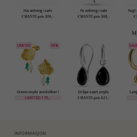
Hai anheng i sølv
Fe anheng i sølv
Fugl 
306,-
368,-
CHANTI-pris
CHANTI-pris
C
M
LIMITED
50%
SAL
Grønn onyks øredobber i
Dråpe svart onyks
Lang
forgylt messing - Eliné
øredobber i sølv - Loom
s
LIMITED
175,-
621,-
CHANTI-pris
Stones
INFORMASJON