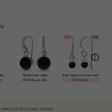
EN
SALE
30%
ede
Runde svart onyks
Svart onyks ear lines i sølv -
rgylt
øredobber i sølv - Loom
Loom Stones
fo
EXTRA
333,-
,-
683,-
CHANTI-pris
es
Stones
FINN OSS PÅ SOSIALE MEDIER