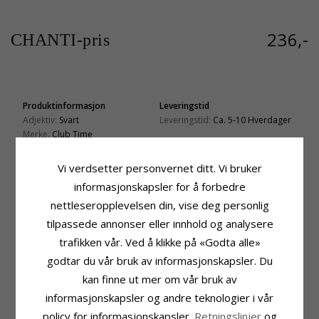
236,-
CHANTI-pris
Produktinformasjon
Leveringstid
Adjektiv:
Svart
Leveringstid:
Ca. 5-10 Hverdager
Merke:
Club Time
Type:
Kolleksjonsprøve
Type:
Barneklokke
Vi verdsetter personvernet ditt. Vi bruker
Modell:
A47111S5A
informasjonskapsler for å forbedre
Klokkeskive:
Svart
nettleseropplevelsen din, vise deg personlig
Tall Og Viser:
Selvlysende
Designer:
Club Time
tilpassede annonser eller innhold og analysere
Farge:
Svart
trafikken vår. Ved å klikke på «Godta alle»
Klokkerem:
Gummi
godtar du vår bruk av informasjonskapsler. Du
Lengde:
20 cm
Klokkekasse:
Plast
kan finne ut mer om vår bruk av
Høyde:
27,6 mm
informasjonskapsler og andre teknologier i vår
Bredde:
29,6 mm
policy for informasjonskapsler.
Retningslinjer
og