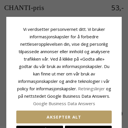
53,-
CHANTI-pris
Vi verdsetter personvernet ditt. Vi bruker
Produktinformasjon
Leveringstid
informasjonskapsler for å forbedre
Adjektiv:
Stort
Leveringstid:
Ca. 5-10 Hverdager
nettleseropplevelsen din, vise deg personlig
Form:
Kors
tilpassede annonser eller innhold og analysere
Anheng:
Anheng
Edelmetall:
Stål
trafikken vår. Ved å klikke på «Godta alle»
Overflate:
Blank
godtar du vår bruk av informasjonskapsler. Du
kan finne ut mer om vår bruk av
MEST POPULÆRE PRODUKTER I
informasjonskapsler og andre teknologier i vår
KATEGORIEN
policy for informasjonskapsler.
Retningslinjer
og
på nettstedet Google Business Data Answers.
Google Business Data Answers
AKSEPTER ALT