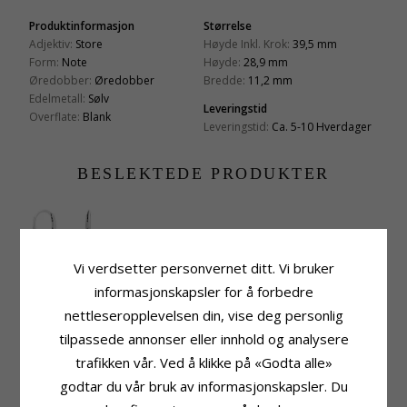
Produktinformasjon
Størrelse
Adjektiv:
Store
Høyde Inkl. Krok:
39,5 mm
Form:
Note
Høyde:
28,9 mm
Øredobber:
Øredobber
Bredde:
11,2 mm
Edelmetall:
Sølv
Leveringstid
Overflate:
Blank
Leveringstid:
Ca. 5-10 Hverdager
BESLEKTEDE PRODUKTER
Vi verdsetter personvernet ditt. Vi bruker
informasjonskapsler for å forbedre
nettleseropplevelsen din, vise deg personlig
Livets tre rav
øredobber i sølv
866,-
tilpassede annonser eller innhold og analysere
CHANTI-pris
trafikken vår. Ved å klikke på «Godta alle»
KUNDER KJØPER OGSÅ
godtar du vår bruk av informasjonskapsler. Du