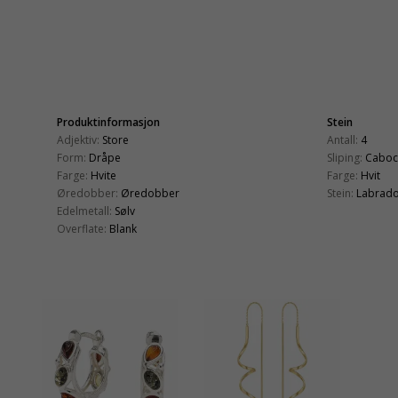
Produktinformasjon
Stein
Adjektiv:
Store
Antall:
4
Form:
Dråpe
Sliping:
Caboc
Farge:
Hvite
Farge:
Hvit
Øredobber:
Øredobber
Stein:
Labrado
Edelmetall:
Sølv
Overflate:
Blank