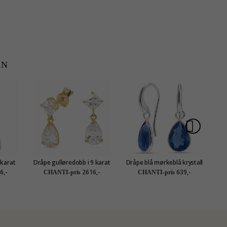
EN
 karat
Dråpe gulløredobb i 9 karat
Dråpe blå mørkeblå krystall
Gold
gull med zirkon - Gold
øredobber i sølv - Loom
ø
6,-
2616,-
639,-
CHANTI-pris
CHANTI-pris
Collection
Stones