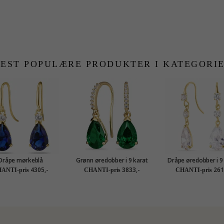
EST POPULÆRE PRODUKTER I KATEGORI
Dråpe mørkeblå
Grønn øredobber i 9 karat
Dråpe øredobber i 9
redobb i 14 karat gull
gull med syntetisk smaragd
gull med zirkon - 
4305,-
3833,-
261
ANTI-pris
CHANTI-pris
CHANTI-pris
 syntetisk safir og
og zirkon - Gold Collection
Collection
on - Gold Collection