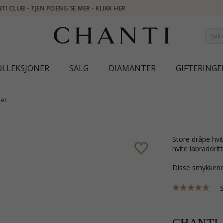
OLLEKSJONER
SALG
DIAMANTER
GIFTERINGE
er
store dråpe hvite øredobber i sølv med blank overflate og 4 cabochonslipte
hvite labradoritt
Disse smykkene