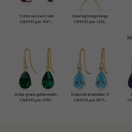
12 mm rav creol i sølv
Støvring Design lange
øredobber i forgylt sølv
1041,-
1234,-
CHANTI-pris
CHANTI-pris
M
Dråpe grønn gulløredobb i
Dråpe blå øredobber i 9
14 karat gull med syntetisk
karat gull med zirkon og
gullø
3798,-
3071,-
CHANTI-pris
CHANTI-pris
CH
smaragd - Gold Collection
syntetisk topas - Gold
med
Collection
zirk