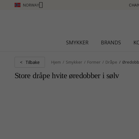
NORWAY
CHANTI CLUB - TJEN POENG SE MER - KLIKK HER
SMYKKER
BRANDS
K
Tilbake
<
Hjem
Smykker
Former
Dråpe
Øredobb
Store dråpe hvite øredobber i sølv