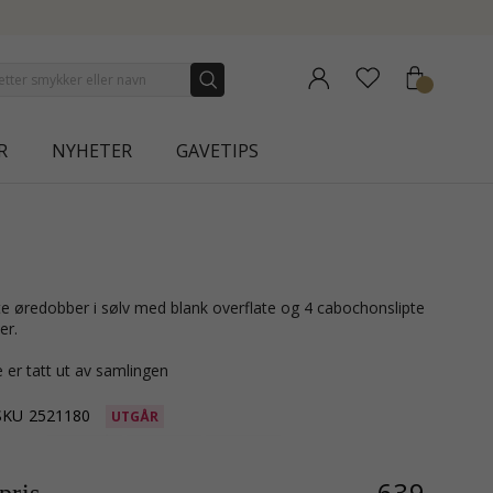
NEW COLLECTION | AURA
R
NYHETER
GAVETIPS
er.
 er tatt ut av samlingen
SKU
2521180
UTGÅR
639,-