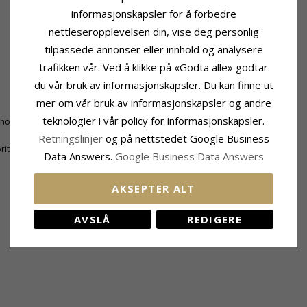
informasjonskapsler for å forbedre
nettleseropplevelsen din, vise deg personlig
tilpassede annonser eller innhold og analysere
trafikken vår. Ved å klikke på «Godta alle» godtar
du vår bruk av informasjonskapsler. Du kan finne ut
Størrelse
mer om vår bruk av informasjonskapsler og andre
Høyde Inkl. Krok:
52 mm
teknologier i vår policy for informasjonskapsler.
honslipt
Bredde:
20 mm
Retningslinjer
og på nettstedet Google Business
ritt
Data Answers.
Google Business Data Answers
AKSEPTER ALT
KUNDER KJØPER OGSÅ
AVSLÅ
REDIGERE