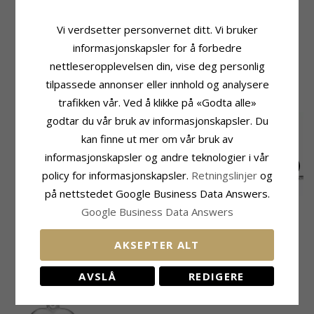
Adjektiv:
8,5 x 8 mm
Bredde:
8,5 mm
Form:
Hjerte
Diameter:
8,5 x 8 mm
Vi verdsetter personvernet ditt. Vi bruker
Type:
Anheng
Leveringstid
Edelmetall:
Sølv
informasjonskapsler for å forbedre
Leveringstid:
Ca. 5-10 Hverdager
Overflate:
Blank
nettleseropplevelsen din, vise deg personlig
tilpassede annonser eller innhold og analysere
KUNDER KJØPER OGSÅ
trafikken vår. Ved å klikke på «Godta alle»
godtar du vår bruk av informasjonskapsler. Du
kan finne ut mer om vår bruk av
informasjonskapsler og andre teknologier i vår
policy for informasjonskapsler.
Retningslinjer
og
på nettstedet Google Business Data Answers.
10 x 17,5 mm
BNH Anker facet
BNH Anker facet
Google Business Data Answers
Støvring Design kors
halskjede i sølv 42 cm
halskjede i sølv 50 cm
438,-
359,-
429,-
CHANTI-pris
CHANTI-pris
CHANTI-pris
anheng i sølv
x 1,1 mm
x 1,1 mm
AKSEPTER ALT
NYLIG VISTE PRODUKTER
AVSLÅ
REDIGERE