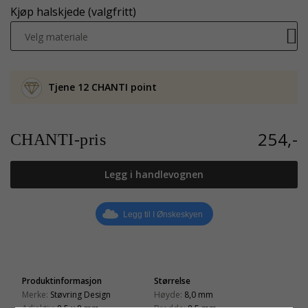
Kjøp halskjede (valgfritt)
Velg materiale
Tjene 12 CHANTI point
254,-
CHANTI-pris
Legg i handlevognen
Legg til I Ønskeskyen
Produktinformasjon
Størrelse
Merke:
Støvring Design
Høyde:
8,0 mm