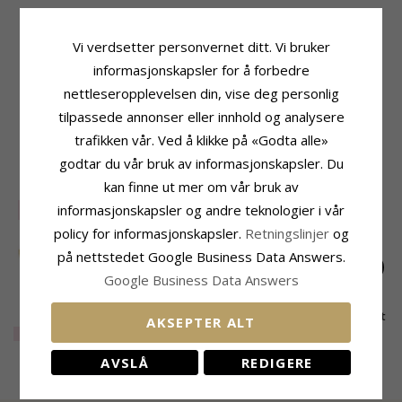
Produktinformasjon
Størrelse
Form:
Sommerfugl
Høyde:
8,4 mm
Vi verdsetter personvernet ditt. Vi bruker
Øredobber:
Ørestikker
Bredde:
8,7 mm
informasjonskapsler for å forbedre
Edelmetall:
Sølv
Leveringstid
nettleseropplevelsen din, vise deg personlig
Overflate:
Blank Og Sandblåst
Leveringstid:
Ca. 5-10 Hverdager
tilpassede annonser eller innhold og analysere
trafikken vår. Ved å klikke på «Godta alle»
MEST POPULÆRE PRODUKTER I
godtar du vår bruk av informasjonskapsler. Du
KATEGORIEN
kan finne ut mer om vår bruk av
informasjonskapsler og andre teknologier i vår
SALE
40%
policy for informasjonskapsler.
Retningslinjer
og
på nettstedet Google Business Data Answers.
Google Business Data Answers
Vanntette
Sommerfugl rav
Sommerfugl blå sett
AKSEPTER ALT
sommerfugl creol i
øredobber i sølv
med øredobber og
EXTRA
254,-
1041,-
735,-
CHANTI-pris
CHANTI-pris
forgylt stål - OCEANA
halskjeder i sølv -
Little Ones
AVSLÅ
REDIGERE