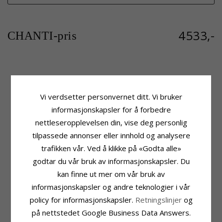
4533,-
CHANTI-pris
Produktinformasjon
Stein
Form:
Sommerfugl
Antall:
5
Vi verdsetter personvernet ditt. Vi bruker
Anheng:
Anheng
Sliping:
Briljantslipt
informasjonskapsler for å forbedre
Edelmetall:
Gull Og Hvitt Gull
Stein:
Diamant
Karat:
14
Diamantfarge:
Wesselton
nettleseropplevelsen din, vise deg personlig
Overflate:
Blank
Diamantklarhet:
SI
tilpassede annonser eller innhold og analysere
Karat:
0,025
trafikken vår. Ved å klikke på «Godta alle»
Fatning
Leveringstid
godtar du vår bruk av informasjonskapsler. Du
Høyde Inkl. Øsken:
15,0 mm
Leveringstid:
Ca. 5-10 Hverdager
kan finne ut mer om vår bruk av
Bredde:
11,5 mm
Passer Til Gullkjede Med Bredde
informasjonskapsler og andre teknologier i vår
Slange Maks:
1,35 mm
policy for informasjonskapsler.
Retningslinjer
og
Venezia Max:
1,4 mm
på nettstedet Google Business Data Answers.