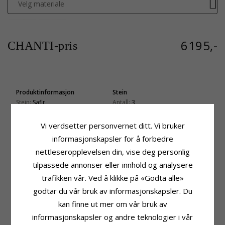
Velg materiale
6195,-
CHANTI-pris
Produktinformasjon
Stein
Stein:
Safir
Antall:
3
Anheng:
Diamantanheng
Sliping:
Briljantslipt
Karat:
14
Stein:
Diamant
Vi verdsetter personvernet ditt. Vi bruker
Edelmetall:
Gull
Diamantfarge:
Wesselton
informasjonskapsler for å forbedre
Overflate:
Blank
Diamantklarhet:
SI
nettleseropplevelsen din, vise deg personlig
Karat:
0,03
tilpassede annonser eller innhold og analysere
Stein
Fatning
trafikken vår. Ved å klikke på «Godta alle»
Antall:
1
Høyde Inkl. Øsken:
12,6 mm
Sliping:
Fasettslipt
Bredde:
5,2 mm
godtar du vår bruk av informasjonskapsler. Du
Stein:
Safir
Dybde:
3,7 mm
kan finne ut mer om vår bruk av
Karat:
0,23
Leveringstid
informasjonskapsler og andre teknologier i vår
Leveringstid:
Ca. 5-10 Hverdager