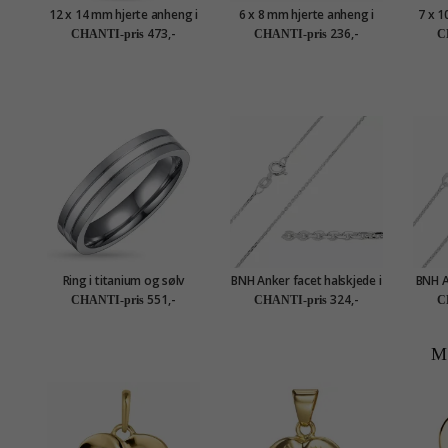
12 x 14 mm hjerte anheng i
6 x 8 mm hjerte anheng i
7 x 1
sølv - Amoré
sølv
473,-
236,-
CHANTI-pris
CHANTI-pris
C
Ring i titanium og sølv
BNH Anker facet halskjede i
BNH A
sølv 38 cm x 1,1 mm
søl
551,-
324,-
CHANTI-pris
CHANTI-pris
C
M