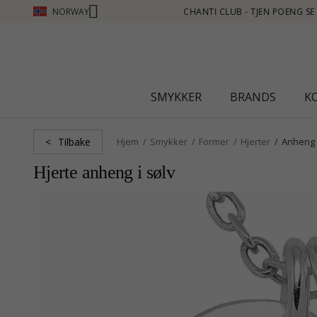
NORWAY
 POENG SE MER - KLIKK HER
SMYKKER
BRANDS
K
Tilbake
<
Hjem
Smykker
Former
Hjerter
Anheng
Hjerte anheng i sølv