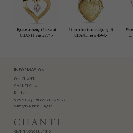
Hjerte anheng i 14 karat
16 mm hjerte medaljong i 9
Ekte
gull - Gold Collection
karat gull
anh
3771,-
4664,-
CHANTI-pris
CHANTI-pris
CH
INFORMASJON
Om CHANTI
CHANTI Club
Kontakt
Cookie og Personvernpolicy
Samtykkeinnstillinger
CHANTI NORGE NUF (NO