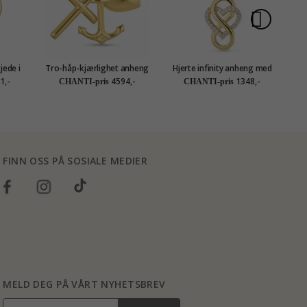
jede i
Tro-håp-kjærlighet anheng
Hjerte infinity anheng med
eng i 8
i 14 karat gull - Amoré
halskjede i forgylt sølv
1,-
4594,-
1348,-
CHANTI-pris
CHANTI-pris
tion
FINN OSS PÅ SOSIALE MEDIER
MELD DEG PÅ VÅRT NYHETSBREV