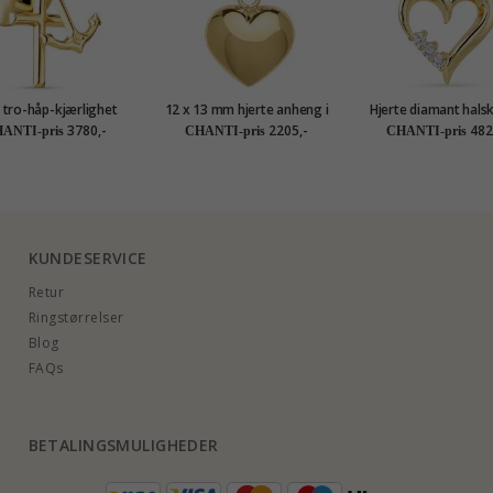
 tro-håp-kjærlighet
12 x 13 mm hjerte anheng i
Hjerte diamant halsk
eng i 9 karat gull -
8 karat - Amoré
forgylt sølv med anh
3780,-
2205,-
482
ANTI-pris
CHANTI-pris
CHANTI-pris
Amoré
karat - Gold Collec
KUNDESERVICE
Retur
Ringstørrelser
Blog
FAQs
BETALINGSMULIGHEDER