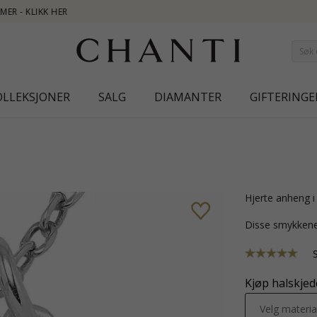
NEW COLLE
OLLEKSJONER
SALG
DIAMANTER
GIFTERINGE
hjerte anheng 
Disse smykkene
Kjøp halskjede
Velg materia