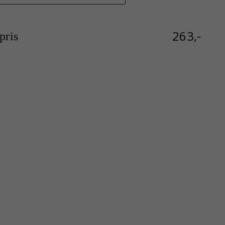
263,-
ris