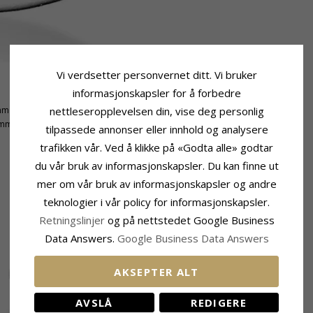
Vi verdsetter personvernet ditt. Vi bruker
informasjonskapsler for å forbedre
Leveringstid
mm
Leveringstid:
Ca. 5-10 Hverdager
nettleseropplevelsen din, vise deg personlig
 mm
tilpassede annonser eller innhold og analysere
trafikken vår. Ved å klikke på «Godta alle» godtar
du vår bruk av informasjonskapsler. Du kan finne ut
mer om vår bruk av informasjonskapsler og andre
BESLEKTEDE PRODUKTER
teknologier i vår policy for informasjonskapsler.
Retningslinjer
og på nettstedet Google Business
Data Answers.
Google Business Data Answers
AKSEPTER ALT
AVSLÅ
REDIGERE