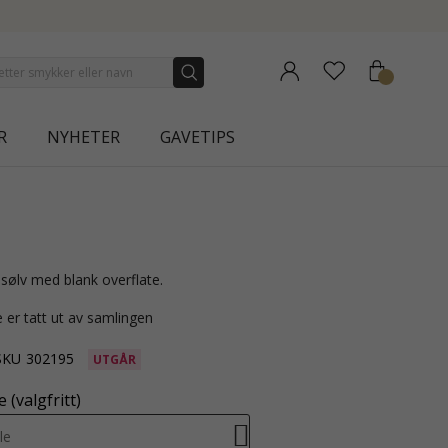
CTION | AURA
R
NYHETER
GAVETIPS
i sølv med blank overflate.
 er tatt ut av samlingen
SKU
302195
UTGÅR
 (valgfritt)
le