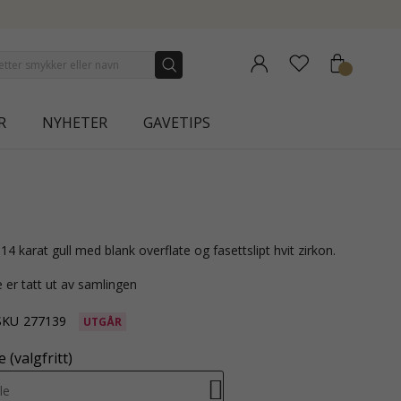
NEW COLLECTION | AURA
R
NYHETER
GAVETIPS
 14 karat gull med blank overflate og fasettslipt hvit zirkon.
 er tatt ut av samlingen
SKU
277139
UTGÅR
 (valgfritt)
le