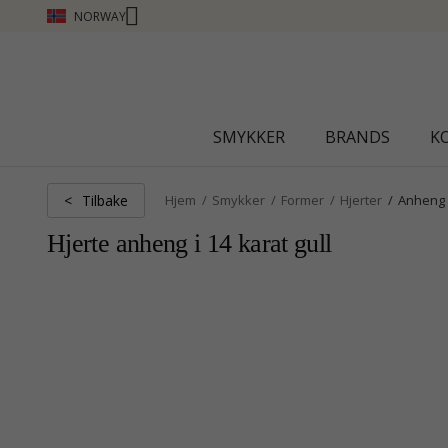
NORWAY
CHANTI CLUB - TJEN POENG SE MER - KLIKK HER
SMYKKER
BRANDS
K
Tilbake
<
Hjem
Smykker
Former
Hjerter
Anheng
Hjerte anheng i 14 karat gull