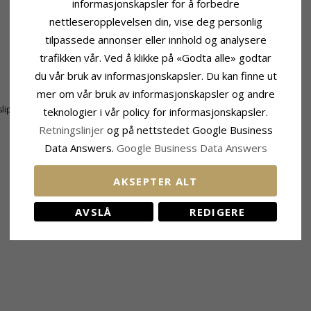
informasjonskapsler for å forbedre
nettleseropplevelsen din, vise deg personlig
tilpassede annonser eller innhold og analysere
trafikken vår. Ved å klikke på «Godta alle» godtar
du vår bruk av informasjonskapsler. Du kan finne ut
mer om vår bruk av informasjonskapsler og andre
Fatning
lipt
Høyde:
10,4 mm
teknologier i vår policy for informasjonskapsler.
Bredde:
11,0 mm
Retningslinjer
og på nettstedet Google Business
Data Answers.
Google Business Data Answers
AKSEPTER ALT
KUNDER KJØPER OGSÅ
AVSLÅ
REDIGERE