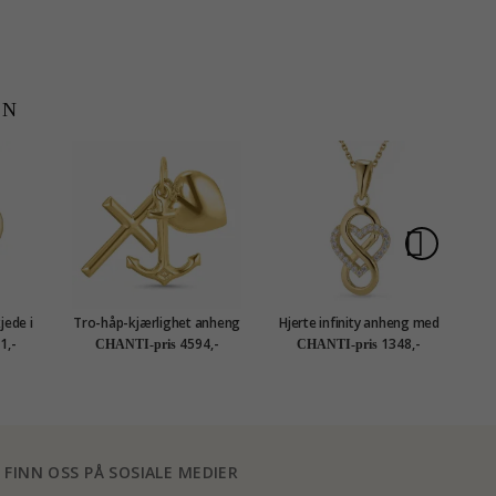
EN
jede i
Tro-håp-kjærlighet anheng
Hjerte infinity anheng med
eng i 8
i 14 karat gull - Amoré
halskjede i forgylt sølv
1,-
4594,-
1348,-
CHANTI-pris
CHANTI-pris
tion
FINN OSS PÅ SOSIALE MEDIER