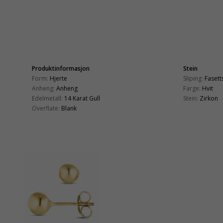
Produktinformasjon
Stein
Form:
Hjerte
Sliping:
Fasetts
Anheng:
Anheng
Farge:
Hvit
Edelmetall:
14 Karat Gull
Stein:
Zirkon
Overflate:
Blank