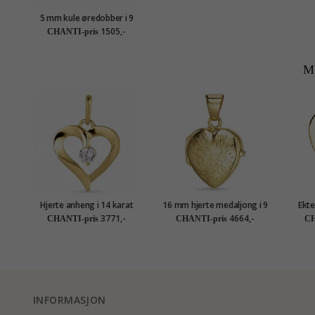
5 mm kule øredobber i 9
karat gull - Gold Collection
1505,-
CHANTI-pris
M
Hjerte anheng i 14 karat
16 mm hjerte medaljong i 9
Ekte
gull - Gold Collection
karat gull
anh
3771,-
4664,-
CHANTI-pris
CHANTI-pris
CH
INFORMASJON