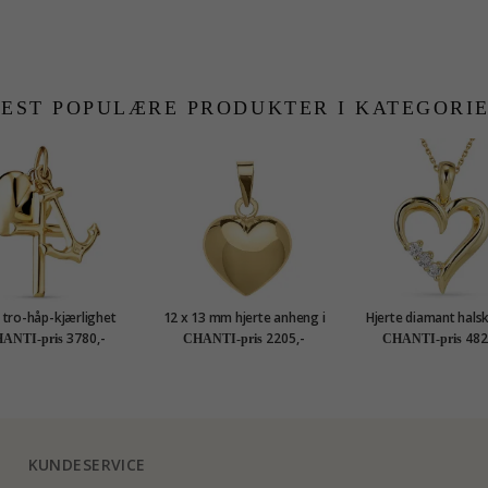
EST POPULÆRE PRODUKTER I KATEGORI
 tro-håp-kjærlighet
12 x 13 mm hjerte anheng i
Hjerte diamant halsk
eng i 9 karat gull -
8 karat - Amoré
forgylt sølv med anh
3780,-
2205,-
482
ANTI-pris
CHANTI-pris
CHANTI-pris
Amoré
karat - Gold Collec
KUNDESERVICE