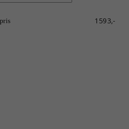
1593,-
ris