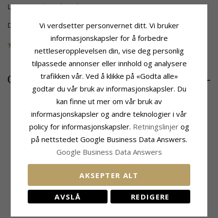
Leveringstid: 5-8 hverdager
Disse smykkene er tatt ut av samlingen
Vi verdsetter personvernet ditt. Vi bruker
informasjonskapsler for å forbedre
SKU
81980
UTGÅR
nettleseropplevelsen din, vise deg personlig
tilpassede annonser eller innhold og analysere
455,-
trafikken vår. Ved å klikke på «Godta alle»
CHANTI-pris
godtar du vår bruk av informasjonskapsler. Du
kan finne ut mer om vår bruk av
informasjonskapsler og andre teknologier i vår
Produktinformasjon
policy for informasjonskapsler.
Retningslinjer
og
Form:
Bokstav S
på nettstedet Google Business Data Answers.
Type:
Charm
Google Business Data Answers
Edelmetall:
Sølv
Overflate:
Blank
Høyde Ekskl. Lås:
12,1 mm
AKSEPTER ALT
Bredde:
9,9 mm
AVSLÅ
REDIGERE