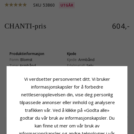
SKU
53860
UTGÅR
604,-
CHANTI-pris
Produktinformasjon
Kjede
Form:
Blomst
Kjede:
Armbånd
Type:
Armbånd
Edelmetall:
Sølv
Lengde:
17 cm pluss 2 cm
Vi verdsetter personvernet ditt. Vi bruker
Fatning
Leveringstid
informasjonskapsler for å forbedre
Høyde:
7,3 mm
Leveringstid:
Ca. 5-10 Hverdager
Bredde:
7,3 mm
nettleseropplevelsen din, vise deg personlig
tilpassede annonser eller innhold og analysere
KUNDER KJØPER OGSÅ
trafikken vår. Ved å klikke på «Godta alle»
godtar du vår bruk av informasjonskapsler. Du
kan finne ut mer om vår bruk av
informasjonskapsler og andre teknologier i vår