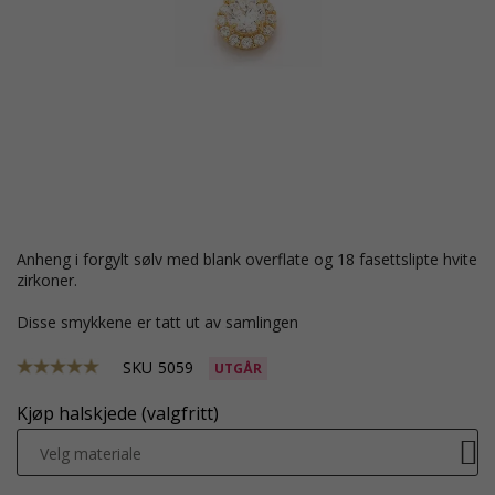
anheng i forgylt sølv med blank overflate og 18 fasettslipte hvite
zirkoner.
Disse smykkene er tatt ut av samlingen
SKU
5059
UTGÅR
Kjøp halskjede (valgfritt)
Velg materiale