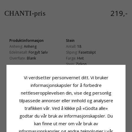
219,-
CHANTI-pris
Produktinformasjon
Stein
Anheng:
Anheng
Antall:
18
Edelmetall:
Forgylt Sølv
Sliping:
Fasettslipt
Overflate:
Blank
Farge:
Hvit
Stein:
Zirkon
Fatning
Leveringstid
Vi verdsetter personvernet ditt. Vi bruker
Høyde:
16,0 mm
Leveringstid:
Ca. 5-10 Hverdager
informasjonskapsler for å forbedre
Bredde:
7,7 mm
Dybde:
3,8 mm
nettleseropplevelsen din, vise deg personlig
tilpassede annonser eller innhold og analysere
KUNDER KJØPER OGSÅ
trafikken vår. Ved å klikke på «Godta alle»
godtar du vår bruk av informasjonskapsler. Du
kan finne ut mer om vår bruk av
informasjonskapsler og andre teknologier i vår