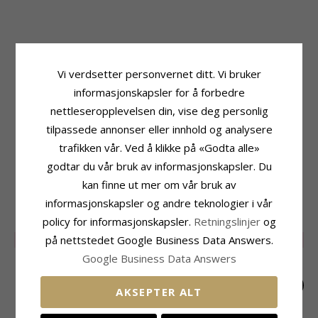
Produktinformasjon
Stein
Stein:
Rubin
Antall:
2
Vi verdsetter personvernet ditt. Vi bruker
Øredobber:
Øredobber
Sliping:
Fasettslipt
informasjonskapsler for å forbedre
Edelmetall:
14 Karat Gull
Stein:
Rubin
Overflate:
Blank
Karat:
0,27
nettleseropplevelsen din, vise deg personlig
tilpassede annonser eller innhold og analysere
Størrelse
Leveringstid
Diameter:
3,9 mm
Leveringstid:
Ca. 5-10 Hverdager
trafikken vår. Ved å klikke på «Godta alle»
Dybde:
3,4 mm
godtar du vår bruk av informasjonskapsler. Du
kan finne ut mer om vår bruk av
MEST POPULÆRE PRODUKTER I
informasjonskapsler og andre teknologier i vår
KATEGORIEN
policy for informasjonskapsler.
Retningslinjer
og
på nettstedet Google Business Data Answers.
LIMITED
50%
LIMITED
50%
Google Business Data Answers
AKSEPTER ALT