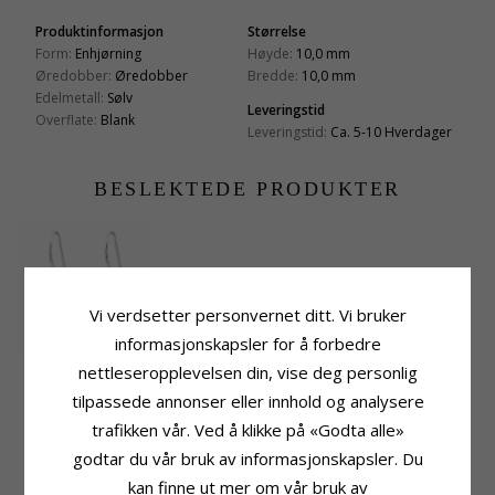
Produktinformasjon
Størrelse
Form:
Enhjørning
Høyde:
10,0 mm
Øredobber:
Øredobber
Bredde:
10,0 mm
Edelmetall:
Sølv
Leveringstid
Overflate:
Blank
Leveringstid:
Ca. 5-10 Hverdager
BESLEKTEDE PRODUKTER
Vi verdsetter personvernet ditt. Vi bruker
informasjonskapsler for å forbedre
Lange enhjørning
nettleseropplevelsen din, vise deg personlig
øredobber i sølv -
324,-
CHANTI-pris
tilpassede annonser eller innhold og analysere
Little Ones
trafikken vår. Ved å klikke på «Godta alle»
KUNDER KJØPER OGSÅ
godtar du vår bruk av informasjonskapsler. Du
kan finne ut mer om vår bruk av