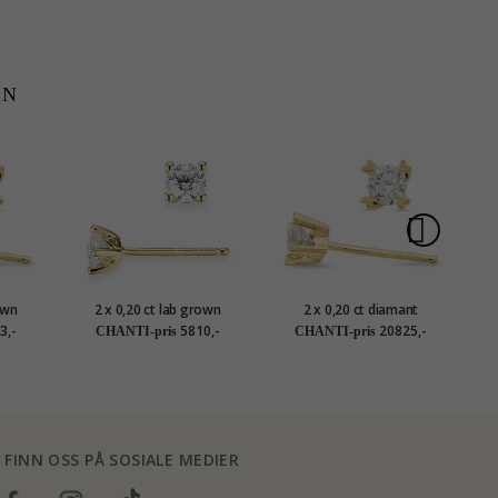
EN
S
own
2 x 0,20 ct lab grown
2 x 0,20 ct diamant
2 x
ynt i 9
diamant solitaireørepynt i 9
solitaireørepynt i 14 karat
14
3,-
5810,-
20825,-
CHANTI-pris
CHANTI-pris
grown
karat gull med lab grown
gull med diamant
diamant
FINN OSS PÅ SOSIALE MEDIER