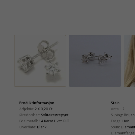
Produktinformasjon
Stein
Adjektiv:
2 X 0,20 Ct
Antall:
2
Øredobber:
Solitaireørepynt
Sliping:
Briljan
Edelmetall:
14 Karat Hvitt Gull
Farge:
Hvit
Overflate:
Blank
Stein:
Diaman
Diamantfarge