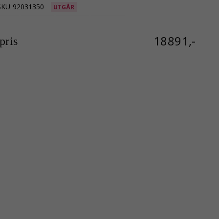
SKU
92031350
UTGÅR
18891,-
ris