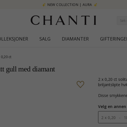
NEW COLLECTION | AURA
OLLEKSJONER
SALG
DIAMANTER
GIFTERINGE
 0,20 ct
vitt gull med diamant
2 x 0,20 ct solitaireørepynt i 14 karat hvitt gull med blank overflate og 2
briljantslipte h
Disse smykkene
Velg en annen
2 x 0,20 - 1