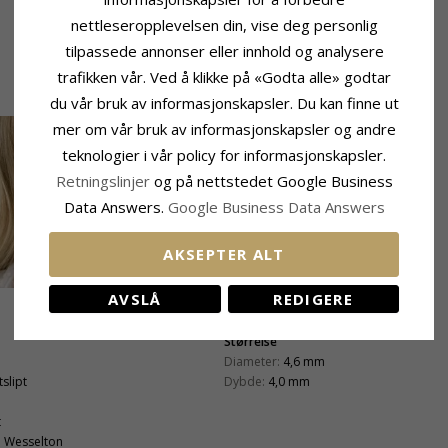
nettleseropplevelsen din, vise deg personlig
tilpassede annonser eller innhold og analysere
trafikken vår. Ved å klikke på «Godta alle» godtar
du vår bruk av informasjonskapsler. Du kan finne ut
mer om vår bruk av informasjonskapsler og andre
teknologier i vår policy for informasjonskapsler.
Retningslinjer
og på nettstedet Google Business
Data Answers.
Google Business Data Answers
AKSEPTER ALT
AVSLÅ
REDIGERE
Størrelse
Diameter:
4,6 mm
tslipt
Dybde:
4,0 mm
t
:
Wesselton