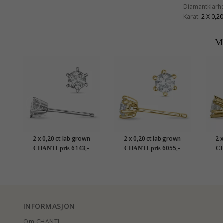
Diamantklarhe
Karat:
2 X 0,20
M
2 x 0,20 ct lab grown
2 x 0,20 ct lab grown
2 
diamant solitaireørepynt i 9
diamant solitaireørepynt i 9
diaman
6143,-
6055,-
CHANTI-pris
CHANTI-pris
CH
karat hvitt gull med lab
karat gull med lab grown
kara
grown diamant
diamant
INFORMASJON
Om CHANTI