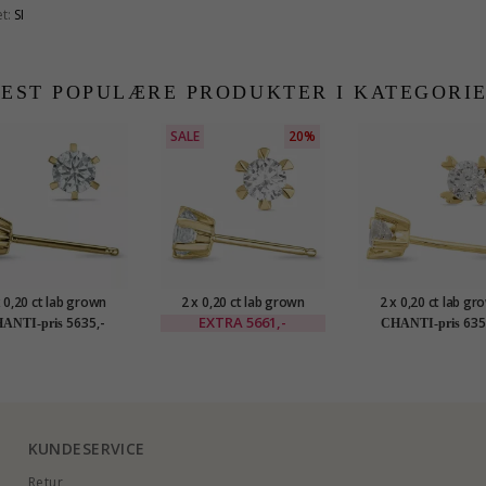
t:
SI
EST POPULÆRE PRODUKTER I KATEGORI
SALE
20%
x 0,20 ct lab grown
2 x 0,20 ct lab grown
2 x 0,20 ct lab gr
t solitaireørepynt i 9
diamant solitaireørepynt i 9
diamant solitaireørep
EXTRA
5661,-
5635,-
635
ANTI-pris
CHANTI-pris
t gull med lab grown
karat gull med lab grown
karat gull med lab 
diamant
diamant
diamant
KUNDESERVICE
Retur