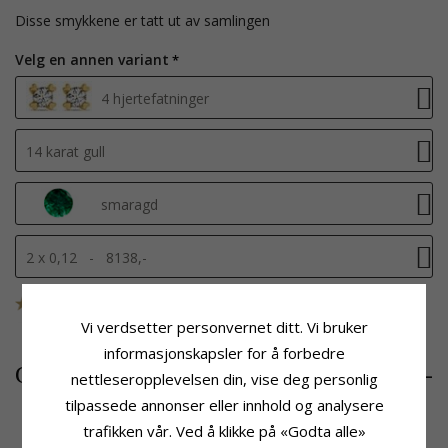
Disse smykkene er tatt ut av samlingen
Velg en annen variant
4 hjertefatninger
14 karat gull
smaragd
2 x 0,12 - 8138,-
SKU
23469663
UTGÅR
Vi verdsetter personvernet ditt. Vi bruker
informasjonskapsler for å forbedre
8138,-
CHANTI-pris
nettleseropplevelsen din, vise deg personlig
tilpassede annonser eller innhold og analysere
trafikken vår. Ved å klikke på «Godta alle»