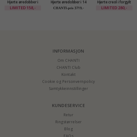
Hjerte øredobber i
Hjerte øredobber i 14
Hjerte creol i forgylt
forgylt messing -
karat gull med zirkon
messing - Eliné
LIMITED
158,-
LIMITED
280,-
3719,-
CHANTI-pris
Eliné
- Gold Collection
INFORMASJON
Om CHANTI
CHANTI Club
Kontakt
Cookie og Personvernpolicy
Samtykkeinnstillinger
KUNDESERVICE
Retur
Ringstørrelser
Blog
FAQs