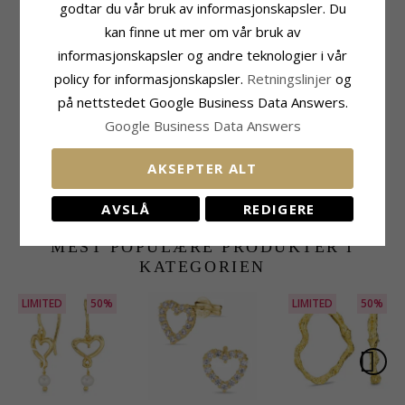
godtar du vår bruk av informasjonskapsler. Du
Produktinformasjon
Stein
kan finne ut mer om vår bruk av
Adjektiv:
2 X 0,12 Ct
Antall:
2
informasjonskapsler og andre teknologier i vår
Øredobber:
Solitaireørepynt
Sliping:
Fasettslipt
Edelmetall:
14 Karat Gull
Stein:
Smaragd
policy for informasjonskapsler.
Retningslinjer
og
Overflate:
Blank
Karat:
2 X 0,12
på nettstedet Google Business Data Answers.
Fatning:
4 Hjertefatninger
Størrelse
Google Business Data Answers
Diameter:
3,9 mm
Dybde:
3,4 mm
AKSEPTER ALT
Leveringstid
Leveringstid:
Ca. 5-10 Hverdager
AVSLÅ
REDIGERE
MEST POPULÆRE PRODUKTER I
KATEGORIEN
LIMITED
50%
LIMITED
50%