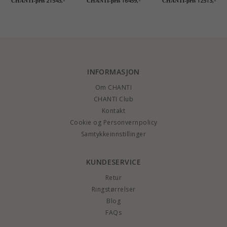
21543,-
16459,-
12513,-
CHANTI-pris
CHANTI-pris
CHANTI-pris
gull 0,03 ct - par
gull - par
INFORMASJON
Om CHANTI
CHANTI Club
Kontakt
Cookie og Personvernpolicy
Samtykkeinnstillinger
KUNDESERVICE
Retur
Ringstørrelser
Blog
FAQs