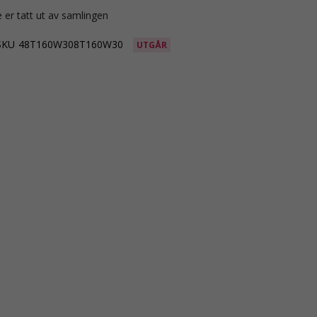
 er tatt ut av samlingen
SKU
48T160W308T160W30
UTGÅR