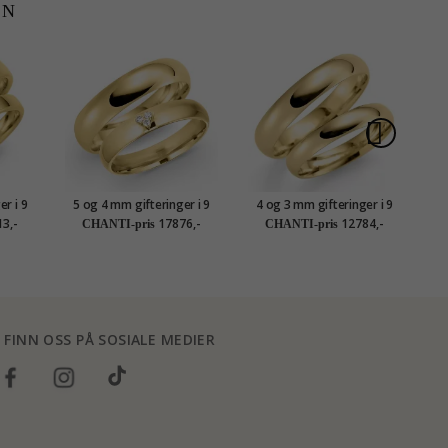
EN
r i 9
5 og 4 mm gifteringer i 9
4 og 3 mm gifteringer i 9
5 
karat gull 0,03 ct - par
karat gull - par
3,-
17876,-
12784,-
CHANTI-pris
CHANTI-pris
FINN OSS PÅ SOSIALE MEDIER