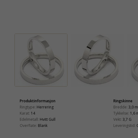
Produktinformasjon
Ringskinne
Ringtype:
Herrering
Bredde:
3,0 
Karat:
14
Tykkelse:
1,6
Edelmetall:
Hvitt Gull
Vekt:
3,7 G
Overflate:
Blank
Leveringstid: