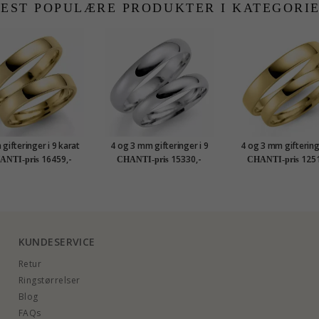
EST POPULÆRE PRODUKTER I KATEGORI
gifteringer i 9 karat
4 og 3 mm gifteringer i 9
4 og 3 mm gifteringe
gull - par
karat hvitt gull - par
karat gull - par
16459,-
15330,-
1251
ANTI-pris
CHANTI-pris
CHANTI-pris
KUNDESERVICE
Retur
Ringstørrelser
Blog
FAQs