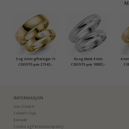
M
5 og 4 mm gifteringer i 9
Ru og blank 4 mm
4 mm 
karat gull 0,03 ct - par
gifteringer i 9 karat hvitt
21543,-
18883,-
CHANTI-pris
CHANTI-pris
CH
gull - par
INFORMASJON
Om CHANTI
CHANTI Club
Kontakt
Cookie og Personvernpolicy