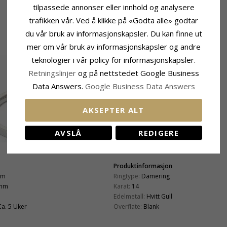
tilpassede annonser eller innhold og analysere
trafikken vår. Ved å klikke på «Godta alle» godtar
du vår bruk av informasjonskapsler. Du kan finne ut
mer om vår bruk av informasjonskapsler og andre
teknologier i vår policy for informasjonskapsler.
Retningslinjer
og på nettstedet Google Business
Data Answers.
Google Business Data Answers
AKSEPTER ALT
AVSLÅ
REDIGERE
Produktinformasjon
mm
Ringtype:
Damering
 mm
Karat:
14
Edelmetall:
Hvitt Gull
Ca. 5 Uker
Overflate:
Blank