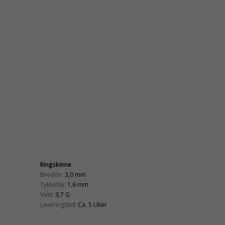
Ringskinne
Bredde:
3,0 mm
Tykkelse:
1,6 mm
Vekt:
3,7 G
Leveringstid:
Ca. 5 Uker