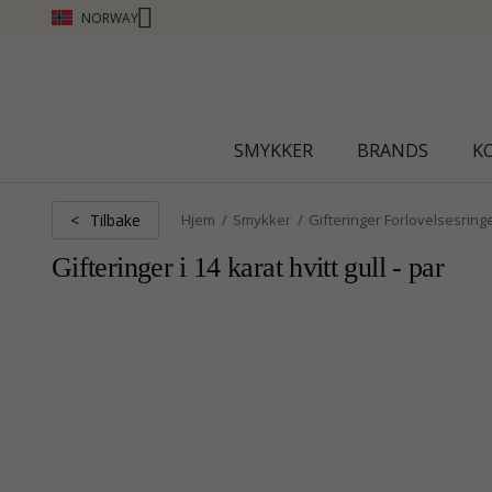
NORWAY
CHANTI CLUB - TJEN POENG SE MER
SMYKKER
BRANDS
K
Tilbake
<
Hjem
Smykker
Gifteringer Forlovelsesring
Gifteringer i 14 karat hvitt gull - par