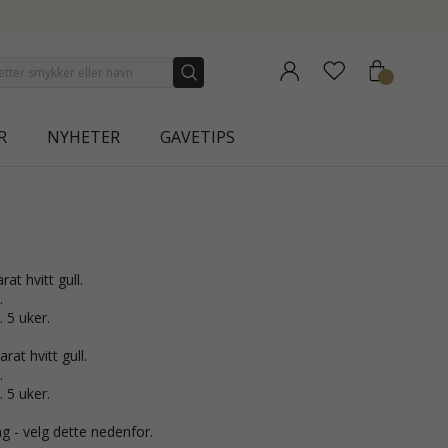
NEW COLLECTION | AUR
R
NYHETER
GAVETIPS
arat hvitt gull.
.
. 5 uker.
rat hvitt gull.
.
. 5 uker.
g - velg dette nedenfor.