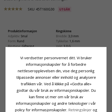
SKU
45T160G30
UTGÅR
Produktinformasjon
Ringskinne
Adjektiv:
Smal
Bredde:
3,0 mm
Form:
Rund
Tykkelse:
1,6 mm
Ringtype:
Giftering
Vekt:
3,0 G
Karat:
14
Leveringstid:
Ca. 5 Uker
Edelmetall:
Gull
Vi verdsetter personvernet ditt. Vi bruker
Overflate:
Blank
informasjonskapsler for å forbedre
nettleseropplevelsen din, vise deg personlig
KUNDER KJØPER OGSÅ
tilpassede annonser eller innhold og analysere
trafikken vår. Ved å klikke på «Godta alle»
godtar du vår bruk av informasjonskapsler. Du
kan finne ut mer om vår bruk av
informasjonskapsler og andre teknologier i vår
policy for informasjonskapsler.
Retningslinjer
og