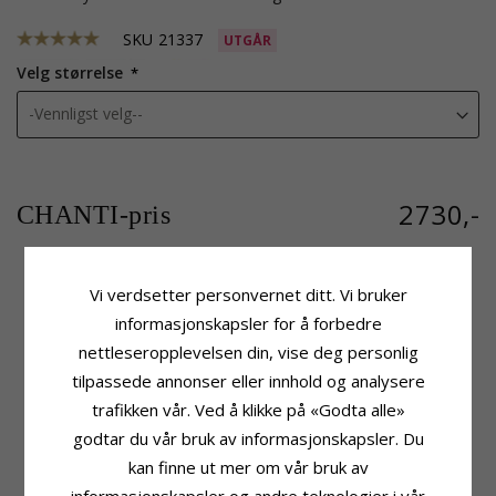
SKU
21337
UTGÅR
Velg størrelse
2730,-
CHANTI-pris
Vi verdsetter personvernet ditt. Vi bruker
Produktinformasjon
Stein
informasjonskapsler for å forbedre
Adjektiv:
Smal
Antall:
3
nettleseropplevelsen din, vise deg personlig
Form:
Hjerte
Sliping:
Fasettslipt
tilpassede annonser eller innhold og analysere
Materiale:
Gull
Farge:
Hvit
Ring:
Ring
Stein:
Zirkon
trafikken vår. Ved å klikke på «Godta alle»
Edelmetall:
9 Karat Gull
godtar du vår bruk av informasjonskapsler. Du
Ringskinne
Overflate:
Blank
Bredde Topp:
3,8 mm
kan finne ut mer om vår bruk av
Bredde Bunn:
1,8 mm