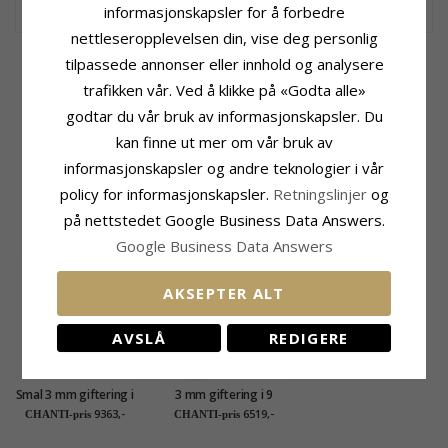
175,-
CHANTI-pris
informasjonskapsler for å forbedre
nettleseropplevelsen din, vise deg personlig
tilpassede annonser eller innhold og analysere
Produktinformasjon
Ringskinne
Adjektiv:
Smal
Bredde:
3,0 mm
trafikken vår. Ved å klikke på «Godta alle»
Form:
3 mm
Tykkelse:
1,3 mm
godtar du vår bruk av informasjonskapsler. Du
Ringtype:
Giftering
Vekt:
2,8 G
kan finne ut mer om vår bruk av
Karat:
14
Leveringstid:
Ca. 5 Uker
Edelmetall:
Hvitt Gull
informasjonskapsler og andre teknologier i vår
Overflate:
Blank
policy for informasjonskapsler.
Retningslinjer
og
på nettstedet Google Business Data Answers.
BESLEKTEDE PRODUKTER
Google Business Data Answers
AKSEPTER ALT
AVSLÅ
REDIGERE
Smal 3 mm giftering i
3 mm giftering i 9
14 karat gull
karat gull
9363,-
6519,-
CHANTI-pris
CHANTI-pris