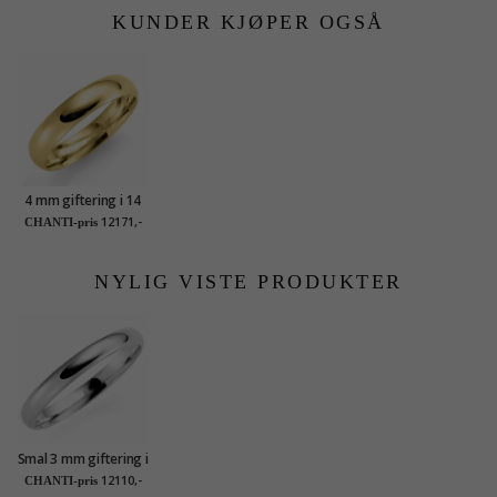
KUNDER KJØPER OGSÅ
4 mm giftering i 14
karat gull
12171,-
CHANTI-pris
NYLIG VISTE PRODUKTER
Smal 3 mm giftering i
14 karat hvitt gull
12110,-
CHANTI-pris