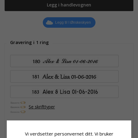
Legg i handlevognen
Legg til I Ønskeskyen
Gravering i 1 ring
Se skrifttyper
+9 CHANTI point
Vi verdsetter personvernet ditt. Vi bruker