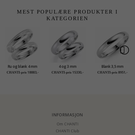
MEST POPULÆRE PRODUKTER I
KATEGORIEN
Ru og blank 4 mm
4 og 3 mm
Blank 3,5 mm
gifteringer i 9 karat
gifteringer i 9 karat
giftering i 9 karat
18883,-
15330,-
8951,-
CHANTI-pris
CHANTI-pris
CHANTI-pris
hvitt gull - par
hvitt gull - par
hvitt gull
INFORMASJON
Om CHANTI
CHANTI Club