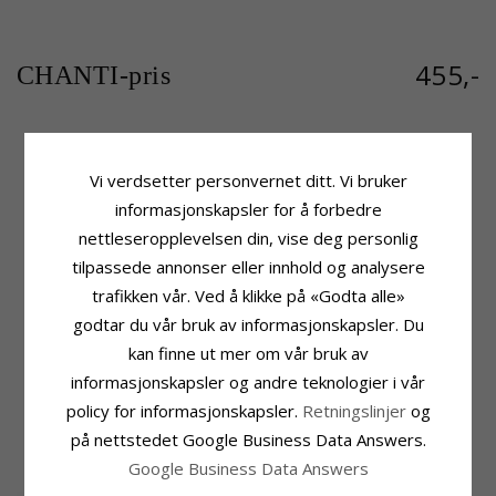
455,-
CHANTI-pris
Produktinformasjon
Stein
Vi verdsetter personvernet ditt. Vi bruker
Merke:
Scrouples
Sliping:
Fasettslipt
informasjonskapsler for å forbedre
Type:
Anheng Med Halskjede
Farge:
Hvit
nettleseropplevelsen din, vise deg personlig
Edelmetall:
Rodinert Sølv
Stein:
Zirkon
tilpassede annonser eller innhold og analysere
Overflate:
Blank
Størrelse
trafikken vår. Ved å klikke på «Godta alle»
Høyde:
2,2 mm
godtar du vår bruk av informasjonskapsler. Du
Bredde:
30,2 mm
kan finne ut mer om vår bruk av
Leveringstid
Leveringstid:
Ca. 5-10 Hverdager
informasjonskapsler og andre teknologier i vår
policy for informasjonskapsler.
Retningslinjer
og
MEST POPULÆRE PRODUKTER I
på nettstedet Google Business Data Answers.
KATEGORIEN
Google Business Data Answers