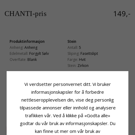
149,-
CHANTI-pris
Produktinformasjon
Stein
Anheng:
Anheng
Antall:
5
Edelmetall:
Forgylt Sølv
Sliping:
Fasettslipt
Overflate:
Blank
Farge:
Hvit
Stein:
Zirkon
Fatning
Leveringstid
Høyde:
18,5 mm
Leveringstid:
Ca. 5-10 Hverdager
Vi verdsetter personvernet ditt. Vi bruker
Bredde:
12,0 mm
Passer Til Gullkjede Med Bredde
informasjonskapsler for å forbedre
Slange Maks:
1,3 mm
nettleseropplevelsen din, vise deg personlig
Venezia Max:
1,3 mm
tilpassede annonser eller innhold og analysere
trafikken vår. Ved å klikke på «Godta alle»
KUNDER KJØPER OGSÅ
godtar du vår bruk av informasjonskapsler. Du
SALE
40%
kan finne ut mer om vår bruk av