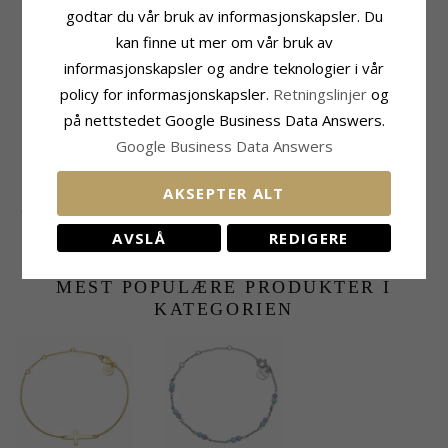
armbånd i forgylt
godtar du vår bruk av informasjonskapsler. Du
sølv
kan finne ut mer om vår bruk av
KUNDER KJØPER OGSÅ
informasjonskapsler og andre teknologier i vår
policy for informasjonskapsler.
Retningslinjer
og
på nettstedet Google Business Data Answers.
Google Business Data Answers
AKSEPTER ALT
11,5 x 13 mm hjerte
BNH Anker rund
anheng i 14 karat gull
halskjede i forgylt
3946,-
490,-
CHANTI-pris
CHANTI-pris
AVSLÅ
REDIGERE
- Amoré
sølv 38 cm x 1,1 mm
MEST POPULÆRE PRODUKTER I
KATEGORIEN