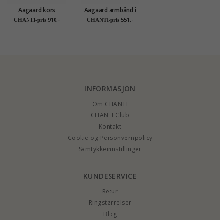
Aagaard kors
Aagaard armbånd i
armbånd i forgylt
sølv lilla ametyst blå
910,-
551,-
CHANTI-pris
CHANTI-pris
sølv
kvarts
INFORMASJON
Om CHANTI
CHANTI Club
Kontakt
Cookie og Personvernpolicy
Samtykkeinnstillinger
KUNDESERVICE
Retur
Ringstørrelser
Blog