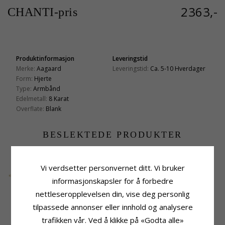
2363,-
CHANTI-pris
Produktinformasjon
Leveringstid
Merke:
Aagaard
Leveringstid:
Ca. 5-10 Hverdager
Form:
Hjerte
Type:
Armbånd
Edelmetall:
8 Karat
Overflate:
Blank
BESLEKTEDE PRODUKTER
Vi verdsetter personvernet ditt. Vi bruker
informasjonskapsler for å forbedre
nettleseropplevelsen din, vise deg personlig
tilpassede annonser eller innhold og analysere
13 x 8 mm Siersbøl
trafikken vår. Ved å klikke på «Godta alle»
dagmarkors
490,-
CHANTI-pris