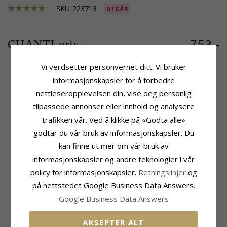
SKU
223713
UTGÅR
753,-
CHANTI-pris
Vi verdsetter personvernet ditt. Vi bruker
informasjonskapsler for å forbedre
Produktinformasjon
Størrelse
nettleseropplevelsen din, vise deg personlig
Merke:
Scrouples
Høyde:
15,0 mm
tilpassede annonser eller innhold og analysere
Form:
Kors
Bredde:
11,0 mm
trafikken vår. Ved å klikke på «Godta alle»
Type:
Medaljong
Leveringstid
Edelmetall:
Sølv
godtar du vår bruk av informasjonskapsler. Du
Leveringstid:
Ca. 5-10 Hverdager
Overflate:
Blank
kan finne ut mer om vår bruk av
informasjonskapsler og andre teknologier i vår
MEST POPULÆRE PRODUKTER I
policy for informasjonskapsler.
Retningslinjer
og
KATEGORIEN
på nettstedet Google Business Data Answers.
Google Business Data Answers
AKSEPTER ALT