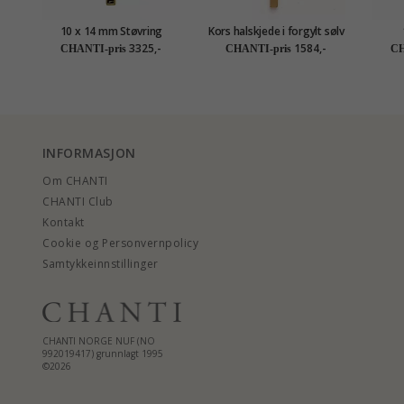
10 x 14 mm Støvring
Kors halskjede i forgylt sølv
Design kors anheng i 14
med anheng i forgylt sølv
dag
3325,-
1584,-
CHANTI-pris
CHANTI-pris
CH
karat gull
INFORMASJON
Om CHANTI
CHANTI Club
Kontakt
Cookie og Personvernpolicy
Samtykkeinnstillinger
CHANTI NORGE NUF (NO
992019417) grunnlagt 1995
©2026