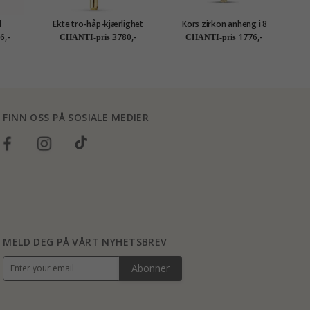
l
Ekte tro-håp-kjærlighet
Kors zirkon anheng i 8
t gull
anheng i 9 karat gull -
karat - Amoré
D
6,-
3780,-
1776,-
CHANTI-pris
CHANTI-pris
Amoré
FINN OSS PÅ SOSIALE MEDIER
MELD DEG PÅ VÅRT NYHETSBREV
Abonner