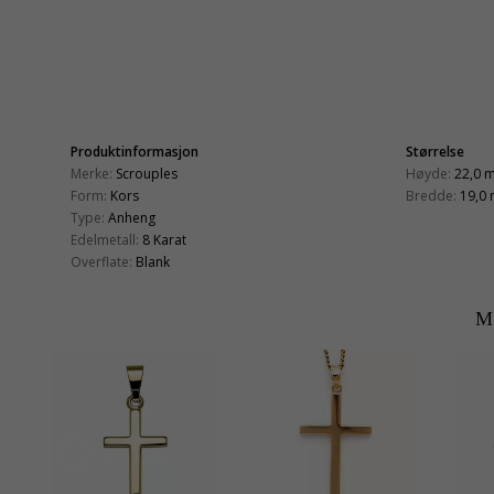
Produktinformasjon
Størrelse
Merke:
Scrouples
Høyde:
22,0 
Form:
Kors
Bredde:
19,0
Type:
Anheng
Edelmetall:
8 Karat
Overflate:
Blank
M