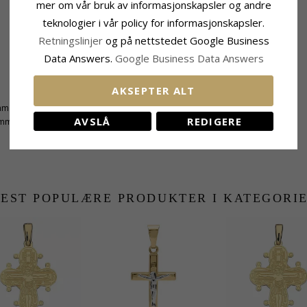
mer om vår bruk av informasjonskapsler og andre
teknologier i vår policy for informasjonskapsler.
Retningslinjer
og på nettstedet Google Business
Data Answers.
Google Business Data Answers
AKSEPTER ALT
Leveringstid
mm
Leveringstid:
Ca. 5-10 Hverdager
AVSLÅ
REDIGERE
 mm
EST POPULÆRE PRODUKTER I KATEGORI