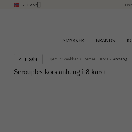
NORWAY
CHANTI CLUB - TJEN POENG SE MER - KLIKK HER
SMYKKER
BRANDS
K
Tilbake
<
Hjem
Smykker
Former
Kors
Anheng
Scrouples kors anheng i 8 karat