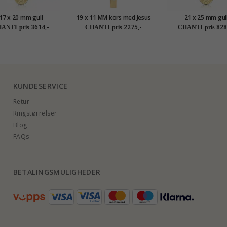
17 x 20 mm gull
19 x 11 MM kors med Jesus
21 x 25 mm gul
markors i 8 karat -
anheng i 9 karat gull og
dagmarkors i 14 kara
3614,-
2275,-
828
ANTI-pris
CHANTI-pris
CHANTI-pris
Amoré
hvitt gull
- Amoré
KUNDESERVICE
Retur
Ringstørrelser
Blog
FAQs
BETALINGSMULIGHEDER