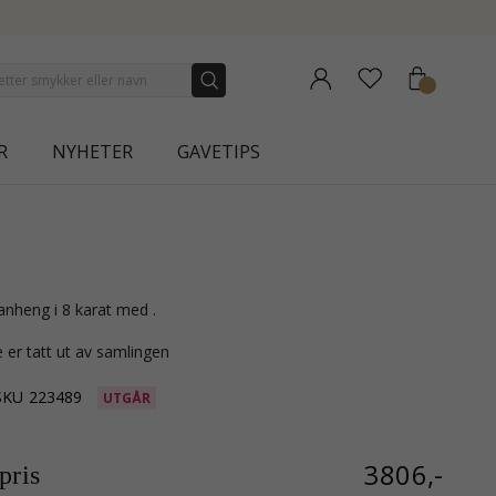
NEW COLLECTION | AURA
R
NYHETER
GAVETIPS
 anheng i 8 karat med .
 er tatt ut av samlingen
SKU
223489
UTGÅR
3806,-
ris