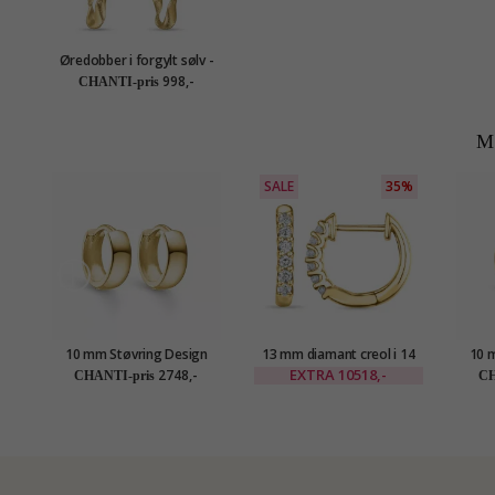
Øredobber i forgylt sølv -
Lumé Etched
998,-
CHANTI-pris
M
SALE
35%
10 mm Støvring Design
13 mm diamant creol i 14
10 
creol i 8 karat
karat gull med diamant
cr
EXTRA
10518,-
2748,-
CHANTI-pris
CH