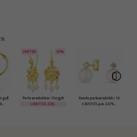
EN
LIMITED
50%
t gull
Perle øredobber i forgylt
Runde perleøredobb i 14
ld
messing - Eliné
karat gull med zirkon -
LIMITED
228,-
6,-
2476,-
CHANTI-pris
Gold Collection