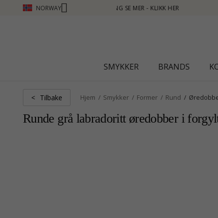
NORWAY
 MER - KLIKK HER
SMYKKER
BRANDS
K
Tilbake
<
Hjem
Smykker
Former
Rund
Øredobb
Runde grå labradoritt øredobber i forgyl