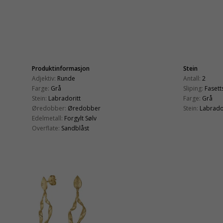
Produktinformasjon
Stein
Adjektiv:
Runde
Antall:
2
Farge:
Grå
Sliping:
Fasetts
Stein:
Labradoritt
Farge:
Grå
Øredobber:
Øredobber
Stein:
Labrado
Edelmetall:
Forgylt Sølv
Overflate:
Sandblåst