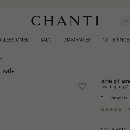
NEW COLLECTION | A
OLLEKSJONER
SALG
DIAMANTER
GIFTERINGE
er
t sølv
runde grå labradoritt øredobber i forgylt sølv med sandblåst overflate og 2
fasettslipte grå 
Disse smykkene