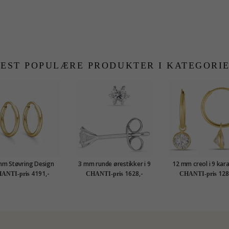
EST POPULÆRE PRODUKTER I KATEGORI
mm Støvring Design
3 mm runde ørestikker i 9
12 mm creol i 9 kara
eol i 14 karat gull
karat hvitt gull med zirkon
med zirkon - Go
4191,-
1628,-
128
ANTI-pris
CHANTI-pris
CHANTI-pris
Collection