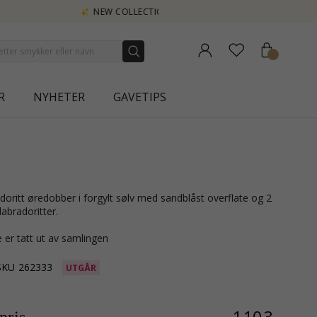
URA
R
NYHETER
GAVETIPS
labradoritter.
 er tatt ut av samlingen
SKU
262333
UTGÅR
1103,-