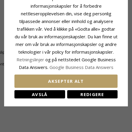
informasjonskapsler for å forbedre
nettleseropplevelsen din, vise deg personlig
tilpassede annonser eller innhold og analysere
trafikken vår. Ved å klikke på «Godta alle» godtar
du vår bruk av informasjonskapsler. Du kan finne ut
Størrelse
mer om vår bruk av informasjonskapsler og andre
Høyde Inkl. Krok:
41,0 mm
teknologier i vår policy for informasjonskapsler.
lipt
Bredde:
17,0 mm
Retningslinjer
og på nettstedet Google Business
ritt
Data Answers.
Google Business Data Answers
AKSEPTER ALT
BESLEKTEDE PRODUKTER
AVSLÅ
REDIGERE