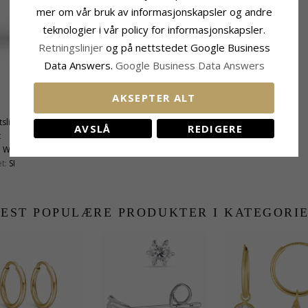
mer om vår bruk av informasjonskapsler og andre
teknologier i vår policy for informasjonskapsler.
Retningslinjer
og på nettstedet Google Business
Data Answers.
Google Business Data Answers
Størrelse
AKSEPTER ALT
Høyde:
12,0 mm
tslipt
Bredde:
3,1 mm
AVSLÅ
REDIGERE
t
Dybde:
12,5 mm
:
Wesselton
t:
SI
EST POPULÆRE PRODUKTER I KATEGORI