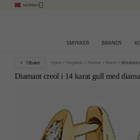
NORWAY
CHANTI CLUB - TJEN POENG SE MER - KLIKK HER
SMYKKER
BRANDS
K
Tilbake
<
Hjem
Smykker
Former
Rund
Øredobb
Diamant creol i 14 karat gull med diama