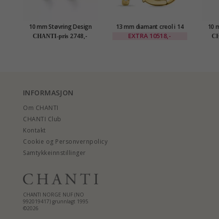
10 mm Støvring Design
13 mm diamant creol i 14
10 
creol i 8 karat
karat gull med diamant
cr
EXTRA
10518,-
2748,-
CHANTI-pris
CH
INFORMASJON
Om CHANTI
CHANTI Club
Kontakt
Cookie og Personvernpolicy
Samtykkeinnstillinger
CHANTI NORGE NUF (NO
992019417) grunnlagt 1995
©2026