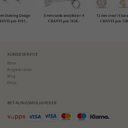
mm Støvring Design
3 mm runde ørestikker i 9
12 mm creol i 9 kara
eol i 14 karat gull
karat hvitt gull med zirkon
med zirkon - Go
4191,-
1628,-
128
ANTI-pris
CHANTI-pris
CHANTI-pris
Collection
KUNDESERVICE
Retur
Ringstørrelser
Blog
FAQs
BETALINGSMULIGHEDER