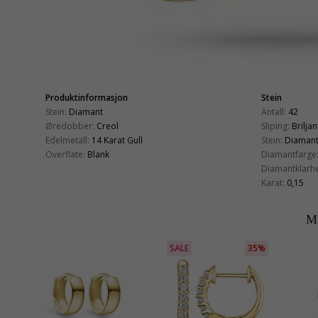
Produktinformasjon
Stein
Stein:
Diamant
Antall:
42
Øredobber:
Creol
Sliping:
Briljan
Edelmetall:
14 Karat Gull
Stein:
Diaman
Overflate:
Blank
Diamantfarge
Diamantklarhe
Karat:
0,15
M
SALE
35%