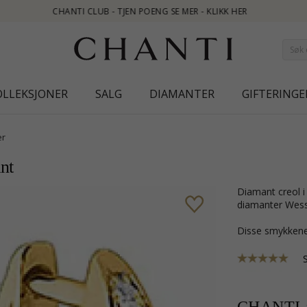
OLLEKSJONER
SALG
DIAMANTER
GIFTERINGE
er
nt
diamant creol i 14 karat gull med blank overflate og 42 briljantslipte
diamanter Wessel
Disse smykkene