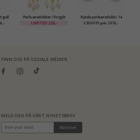
t gull
Perle øredobber i forgylt
Runde perleøredobb i 14
ld
messing - Eliné
karat gull med zirkon -
LIMITED
228,-
6,-
2476,-
CHANTI-pris
Gold Collection
FINN OSS PÅ SOSIALE MEDIER
MELD DEG PÅ VÅRT NYHETSBREV
Abonner