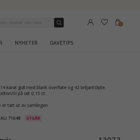
NEW COLLECTION | AURA
R
NYHETER
GAVETIPS
ton/SI på ialt 0,15 ct.
 er tatt ut av samlingen
SKU
71648
UTGÅR
13073,-