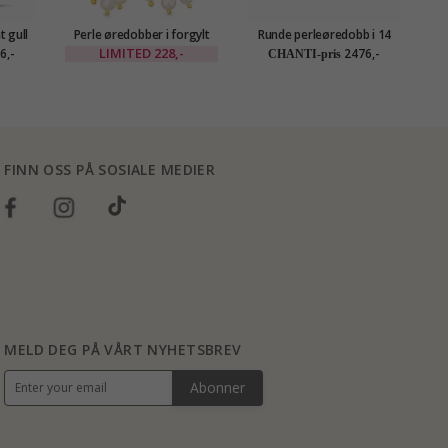
t gull
Perle øredobber i forgylt
Runde perleøredobb i 14
ld
messing - Eliné
karat gull med zirkon -
LIMITED
228,-
6,-
2476,-
CHANTI-pris
Gold Collection
FINN OSS PÅ SOSIALE MEDIER
MELD DEG PÅ VÅRT NYHETSBREV
Abonner