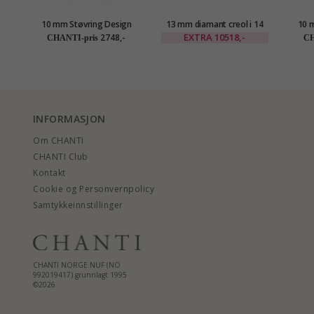
10 mm Støvring Design
13 mm diamant creol i 14
10 
creol i 8 karat
karat gull med diamant
cr
EXTRA
10518,-
2748,-
CHANTI-pris
CH
INFORMASJON
Om CHANTI
CHANTI Club
Kontakt
Cookie og Personvernpolicy
Samtykkeinnstillinger
CHANTI NORGE NUF (NO
992019417) grunnlagt 1995
©2026