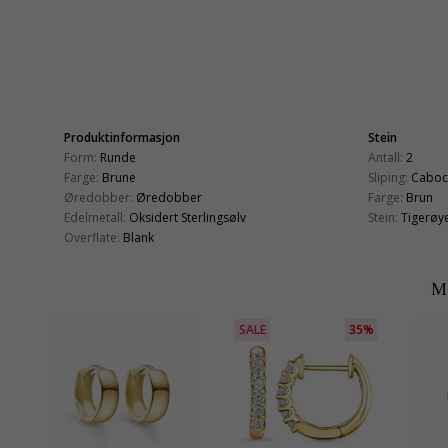
Produktinformasjon
Stein
Form:
Runde
Antall:
2
Farge:
Brune
Sliping:
Caboc
Øredobber:
Øredobber
Farge:
Brun
Edelmetall:
Oksidert Sterlingsølv
Stein:
Tigerøy
Overflate:
Blank
M
SALE
35%