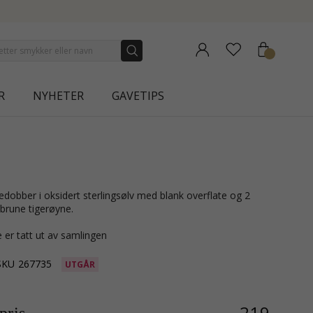
NEW COLLECTION | AURA
R
NYHETER
GAVETIPS
brune tigerøyne.
 er tatt ut av samlingen
SKU
267735
UTGÅR
219,-