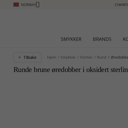
NORWAY
CHANTI CLUB - TJEN POENG SE MER - KLIKK HER
SMYKKER
BRANDS
K
Tilbake
<
Hjem
Smykker
Former
Rund
Øredobb
Runde brune øredobber i oksidert sterli