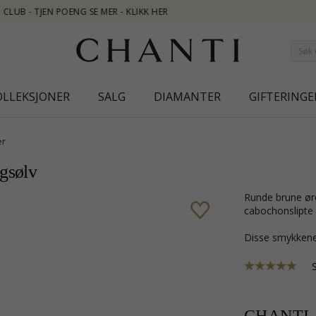
OLLEKSJONER
SALG
DIAMANTER
GIFTERINGE
er
ngsølv
runde brune øredobber i oksidert sterlingsølv med blank overflate og 2
cabochonslipte 
Disse smykkene