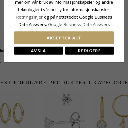
mer om vår bruk av informasjonskapsler og andre
teknologier i vår policy for informasjonskapsler.
Retningslinjer
og på nettstedet Google Business
Data Answers.
Google Business Data Answers
AKSEPTER ALT
Størrelse
Høyde Inkl. Krok:
22,0 mm
AVSLÅ
REDIGERE
honslipt
Bredde:
9,0 mm
e
EST POPULÆRE PRODUKTER I KATEGORI