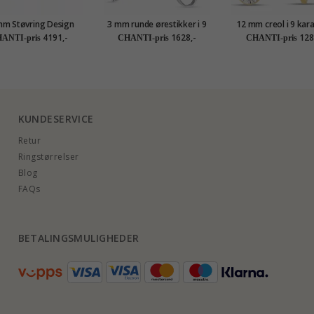
mm Støvring Design
3 mm runde ørestikker i 9
12 mm creol i 9 kara
eol i 14 karat gull
karat hvitt gull med zirkon
med zirkon - Go
4191,-
1628,-
128
ANTI-pris
CHANTI-pris
CHANTI-pris
Collection
KUNDESERVICE
Retur
Ringstørrelser
Blog
FAQs
BETALINGSMULIGHEDER