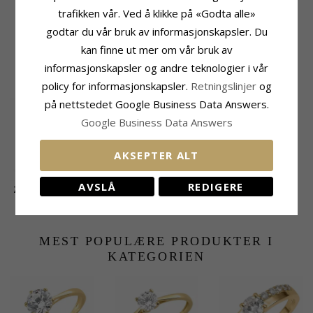
Tykkelse Topp:
1,8 mm
Dybde:
3,4 mm
trafikken vår. Ved å klikke på «Godta alle»
Tykkelse Bunn:
0,6 mm
Leveringstid
godtar du vår bruk av informasjonskapsler. Du
Str. På Lager:
Ca. 5-10 Hverdager
kan finne ut mer om vår bruk av
informasjonskapsler og andre teknologier i vår
KUNDER KJØPER OGSÅ
policy for informasjonskapsler.
Retningslinjer
og
på nettstedet Google Business Data Answers.
Google Business Data Answers
AKSEPTER ALT
AVSLÅ
REDIGERE
Zirkon solitairering i
9 karat gull - Gold
4375,-
CHANTI-pris
Collection
MEST POPULÆRE PRODUKTER I
KATEGORIEN