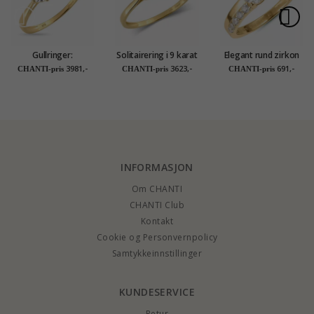
Gullringer:
Solitairering i 9 karat
Elegant rund zirkon
solitairering i 9 karat
gull - Gold Collection
ring i forgylt sølv
3981,-
3623,-
691,-
CHANTI-pris
CHANTI-pris
CHANTI-pris
gull - Gold Collection
INFORMASJON
Om CHANTI
CHANTI Club
Kontakt
Cookie og Personvernpolicy
Samtykkeinnstillinger
KUNDESERVICE
Retur