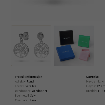
Produktinformasjon
Størrelse
Adjektiv:
Rund
Høyde Inkl. Kr
Form:
Livets Tre
Høyde:
12,7 
Øredobber:
Øredobber
Bredde:
11,3
Edelmetall:
Sølv
Overflate:
Blank