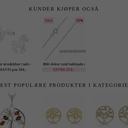
KUNDER KJØPER OGSÅ
SALE
25%
er øredobber i sølv -
BNH Anker rund halskjede i
Little Ones
sølv 38 cm x 1,1 mm
EXTRA
210,-
306,-
HANTI-pris
EST POPULÆRE PRODUKTER I KATEGORI