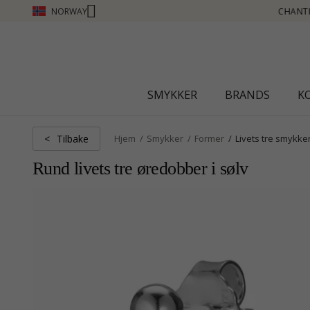
NORWAY
 CLUB - TJEN POENG SE MER - KLIKK HER
SMYKKER
BRANDS
K
Tilbake
<
Hjem
Smykker
Former
Livets tre smykke
Rund livets tre øredobber i sølv