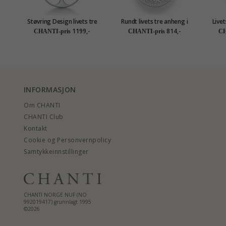
Støvring Design livets tre
Rundt livets tre anheng i
Livet
halskjede med anheng i
sølv
hal
1199,-
814,-
CHANTI-pris
CHANTI-pris
CH
forgylt sølv med rodinert
søl
sølv
INFORMASJON
Om CHANTI
CHANTI Club
Kontakt
Cookie og Personvernpolicy
Samtykkeinnstillinger
CHANTI NORGE NUF (NO
992019417) grunnlagt 1995
©2026