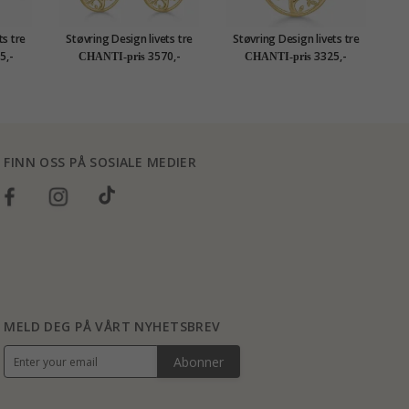
ts tre
Støvring Design livets tre
Støvring Design livets tre
1
4 karat
zirkon øredobber i 8 karat
halskjede med anheng i 8
5,-
3570,-
3325,-
CHANTI-pris
CHANTI-pris
hvit zirkon
karat hvit zirkon
h
me
FINN OSS PÅ SOSIALE MEDIER
MELD DEG PÅ VÅRT NYHETSBREV
Abonner