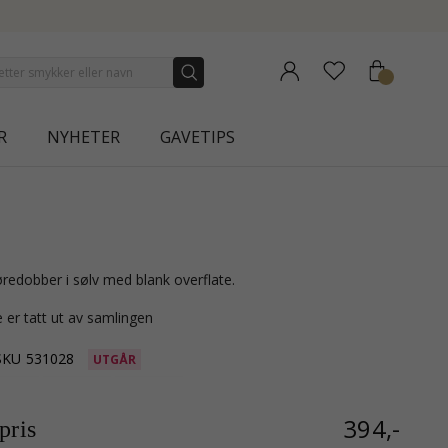
NEW COLLECTION | AURA
R
NYHETER
GAVETIPS
 øredobber i sølv med blank overflate.
 er tatt ut av samlingen
SKU
531028
UTGÅR
394,-
ris