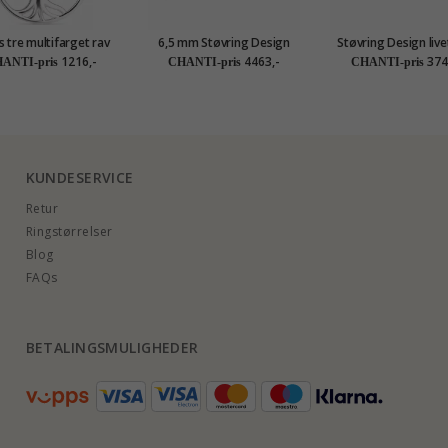
s tre multifarget rav
6,5 mm Støvring Design
Støvring Design live
skjede med anheng i
livets tre øredobber i 14
zirkon øredobber i 1
1216,-
4463,-
374
ANTI-pris
CHANTI-pris
CHANTI-pris
v med anheng i sølv
karat gull
gull
KUNDESERVICE
Retur
Ringstørrelser
Blog
FAQs
BETALINGSMULIGHEDER