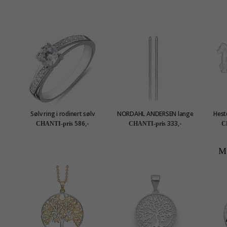
Sølv ring i rodinert sølv
NORDAHL ANDERSEN lange
Hest
øredobber i sølv
586,-
333,-
CHANTI-pris
CHANTI-pris
C
M