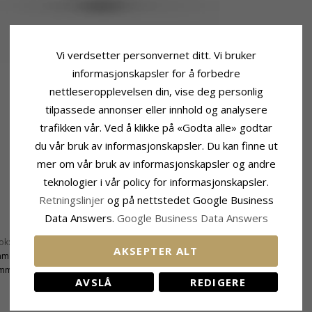
Vi verdsetter personvernet ditt. Vi bruker
informasjonskapsler for å forbedre
nettleseropplevelsen din, vise deg personlig
tilpassede annonser eller innhold og analysere
trafikken vår. Ved å klikke på «Godta alle» godtar
du vår bruk av informasjonskapsler. Du kan finne ut
mer om vår bruk av informasjonskapsler og andre
teknologier i vår policy for informasjonskapsler.
Retningslinjer
og på nettstedet Google Business
Data Answers.
Google Business Data Answers
Leveringstid
ok:
17,3 mm
Leveringstid:
Ca. 5-10 Hverdager
AKSEPTER ALT
mm
 mm
AVSLÅ
REDIGERE