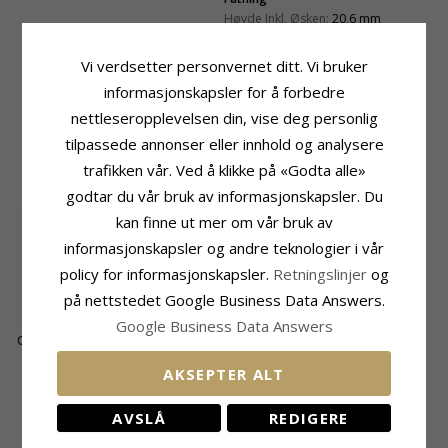
Høyde Inkl. Øsken:
20,6 mm
Bredde:
17,4 mm
Dybde:
1,4 mm
Vi verdsetter personvernet ditt. Vi bruker
Leveringstid
Passer Til Gullkjede Med Bredde
informasjonskapsler for å forbedre
Leveringstid:
Ca. 5-10 Hverdager
Slange Maks:
1,35 mm
nettleseropplevelsen din, vise deg personlig
Venezia Max:
1,4 mm
tilpassede annonser eller innhold og analysere
trafikken vår. Ved å klikke på «Godta alle»
BESLEKTEDE PRODUKTER
godtar du vår bruk av informasjonskapsler. Du
kan finne ut mer om vår bruk av
informasjonskapsler og andre teknologier i vår
policy for informasjonskapsler.
Retningslinjer
og
på nettstedet Google Business Data Answers.
Google Business Data Answers
Ovalt granat anheng
i 14 karat gull 0,29 ct
2826,-
CHANTI-pris
AKSEPTER ALT
KUNDER KJØPER OGSÅ
AVSLÅ
REDIGERE