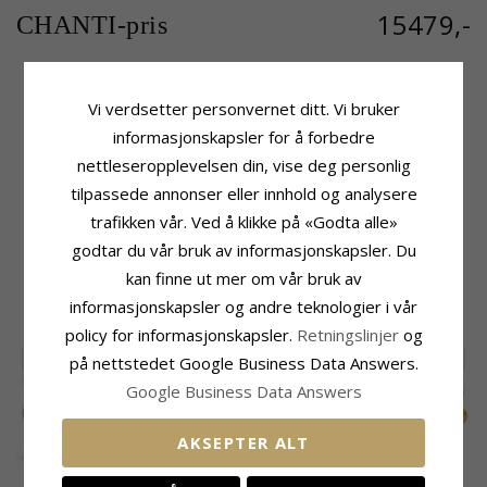
15479,-
CHANTI-pris
Vi verdsetter personvernet ditt. Vi bruker
Produktinformasjon
Leveringstid
informasjonskapsler for å forbedre
Merke:
RS Of Scandinavia
Leveringstid:
10 Virkedager
nettleseropplevelsen din, vise deg personlig
Type:
Armring
Edelmetall:
Sølv
tilpassede annonser eller innhold og analysere
Overflate:
Matt Og Blank
trafikken vår. Ved å klikke på «Godta alle»
Overflate:
Ru Og Blank
godtar du vår bruk av informasjonskapsler. Du
kan finne ut mer om vår bruk av
MEST POPULÆRE PRODUKTER I
informasjonskapsler og andre teknologier i vår
KATEGORIEN
policy for informasjonskapsler.
Retningslinjer
og
SALE
55%
SALE
55%
SALE
55%
på nettstedet Google Business Data Answers.
Google Business Data Answers
AKSEPTER ALT