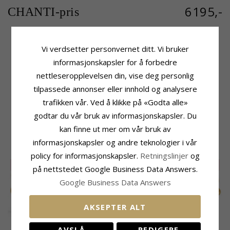
6195,-
CHANTI-pris
Vi verdsetter personvernet ditt. Vi bruker
Produktinformasjon
Størrelse
informasjonskapsler for å forbedre
Merke:
RS Of Scandinavia
Bredde:
15,0 mm
nettleseropplevelsen din, vise deg personlig
Type:
Armring
Diameter:
60,0 mm
tilpassede annonser eller innhold og analysere
Edelmetall:
Sølv
Leveringstid
Overflate:
Blank
trafikken vår. Ved å klikke på «Godta alle»
Leveringstid:
10 Virkedager
godtar du vår bruk av informasjonskapsler. Du
kan finne ut mer om vår bruk av
MEST POPULÆRE PRODUKTER I
informasjonskapsler og andre teknologier i vår
KATEGORIEN
policy for informasjonskapsler.
Retningslinjer
og
SALE
55%
SALE
55%
SALE
55%
på nettstedet Google Business Data Answers.
Google Business Data Answers
AKSEPTER ALT
RS of Scandinavia
RS of Scandinavia
RS of Scandinavia
AVSLÅ
REDIGERE