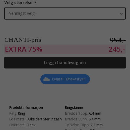
Velg størrelse
954,-
CHANTI-pris
EXTRA
75%
245,-
Legg i handlevognen
Legg til I Ønskeskyen
Produktinformasjon
Ringskinne
Ring:
Ring
Bredde Topp:
6,4 mm
Edelmetall:
Oksidert Sterlingsølv
Bredde Bunn:
6,4 mm
Overflate:
Blank
Tykkelse Topp:
2,3 mm