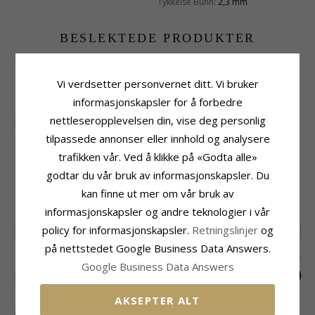
Tykkelse Bunn:
2,3 mm
BESLEKTEDE PRODUKTER
Vi verdsetter personvernet ditt. Vi bruker
informasjonskapsler for å forbedre
nettleseropplevelsen din, vise deg personlig
tilpassede annonser eller innhold og analysere
Blank Simple Rings
Simple Rings ring i
trafikken vår. Ved å klikke på «Godta alle»
ring i oksidert
oksidert sterlingsølv
359,-
350,-
CHANTI-pris
CHANTI-pris
sterlingsølv
godtar du vår bruk av informasjonskapsler. Du
kan finne ut mer om vår bruk av
KUNDER KJØPER OGSÅ
informasjonskapsler og andre teknologier i vår
policy for informasjonskapsler.
Retningslinjer
og
SALE
10%
SALE
50%
SALE
50%
på nettstedet Google Business Data Answers.
Google Business Data Answers
AKSEPTER ALT
Herrering i oksidert
Panzer ring i forgylt
Herrering i rodinert