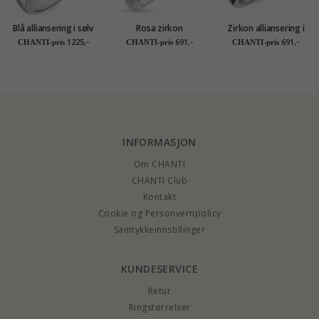
Blå alliansering i sølv
Rosa zirkon
Zirkon alliansering i
alliansering i sølv
rodinert sølv
1225,-
691,-
691,-
CHANTI-pris
CHANTI-pris
CHANTI-pris
INFORMASJON
Om CHANTI
CHANTI Club
Kontakt
Cookie og Personvernpolicy
Samtykkeinnstillinger
KUNDESERVICE
Retur
Ringstørrelser